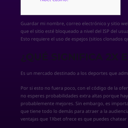
Guardar mi nombre, correo electrónico y sitio w
que el sitio esté bloqueado a nivel del ISP del u
Esto requiere el uso de espejos (sitios clonados qu
¿QUÉ SIGNIFICA 2X 
Es un mercado destinado a los deportes que admit
Por si esto no fuera poco, con el código de la o
no esperes probabilidades extra altas porque ha
probablemente mejores. Sin embargo, es importa
que tiene todo lo demás para atraer a la audienci
ventajas que 1Xbet ofrece es que puedes chatear