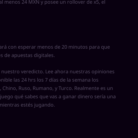
l menos 24 MXN y posee un rollover de x5, el
stará con esperar menos de 20 minutos para que
s de apuestas digitales.
 nuestro veredicto. Lee ahora nuestras opiniones
onible las 24 hrs los 7 días de la semana los
, Chino, Ruso, Rumano, y Turco. Realmente es un
uego qué sabes que vas a ganar dinero sería una
mientras estés jugando.