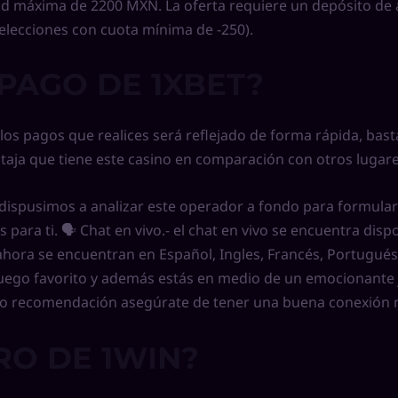
d máxima de 2200 MXN. La oferta requiere un depósito de a
elecciones con cuota mínima de -250).
PAGO DE 1XBET?
los pagos que realices será reflejado de forma rápida, ba
taja que tiene este casino en comparación con otros lugare
dispusimos a analizar este operador a fondo para formular
 para ti. 🗣️ Chat en vivo.- el chat en vivo se encuentra disp
ahora se encuentran en Español, Ingles, Francés, Portugués
ego favorito y además estás en medio de un emocionante j
omo recomendación asegúrate de tener una buena conexión 
RO DE 1WIN?