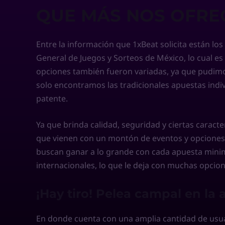
QUE MÁS NOS OFREC
Entre la información que 1xBeat solicita están los
General de Juegos y Sorteos de México, lo cual es
opciones también fueron variadas, ya que pudimos 
solo encontramos las tradicionales apuestas indiv
patente.
Ya que brinda calidad, seguridad y ciertas carac
que vienen con un montón de eventos y opciones 
buscan ganar a lo grande con cada apuesta minimiz
internacionales, lo que le deja con muchas opcio
¡Hay tiro! Pelea campal en la
En donde cuenta con una amplia cantidad de usua