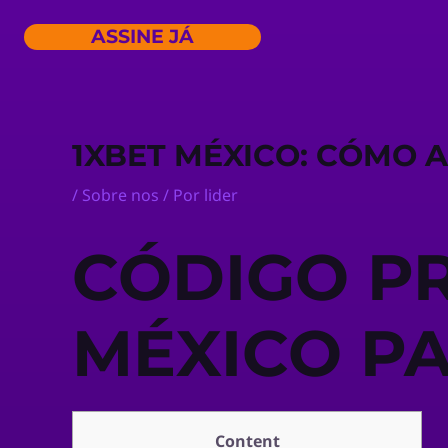
Ir
ASSINE JÁ
para
o
conteúdo
1XBET MÉXICO: CÓMO 
Post
navigation
/
Sobre nos
/ Por
lider
CÓDIGO P
MÉXICO P
Content