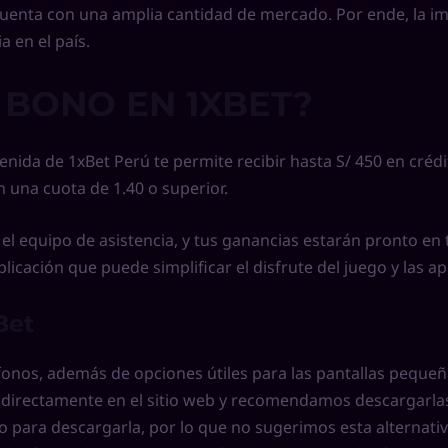
uenta con una amplia cantidad de mercado. Por ende, la imp
a en el país.
 BONO EN 1XBET?
nida de 1xBet Perú te permite recibir hasta S/ 450 en créd
 una cuota de 1.40 o superior.
 el equipo de asistencia, y tus ganancias estarán pronto en 
licación que puede simplificar el disfrute del juego y las a
Bet
onos, además de opciones útiles para las pantallas pequeña
s directamente en el sitio web y recomendamos descargarlas 
no para descargarla, por lo que no sugerimos esta alternativ