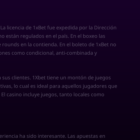
La licencia de 1xBet fue expedida por la Dirección
o están regulados en el país. En el boxeo las
 rounds en la contienda. En el boleto de 1xBet no
ciones como condicional, anti-combinada y
a sus clientes. 1Xbet tiene un montón de juegos
as, lo cual es ideal para aquellos jugadores que
El casino incluye juegos, tanto locales como
iencia ha sido interesante. Las apuestas en