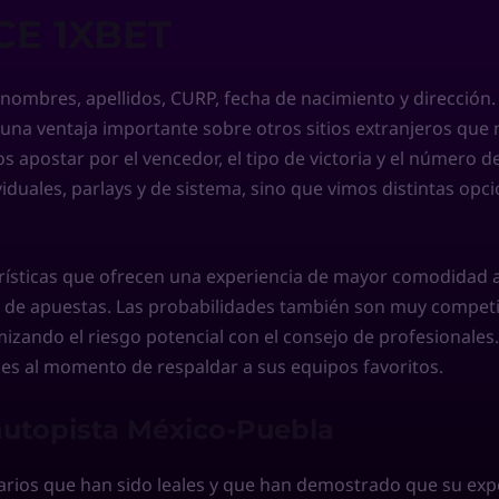
E 1XBET
 nombres, apellidos, CURP, fecha de nacimiento y dirección. 
 una ventaja importante sobre otros sitios extranjeros que n
apostar por el vencedor, el tipo de victoria y el número de
iduales, parlays y de sistema, sino que vimos distintas op
terísticas que ofrecen una experiencia de mayor comodidad 
de apuestas. Las probabilidades también son muy competitiv
ando el riesgo potencial con el consejo de profesionales. 
nes al momento de respaldar a sus equipos favoritos.
 autopista México-Puebla
rios que han sido leales y que han demostrado que su exper