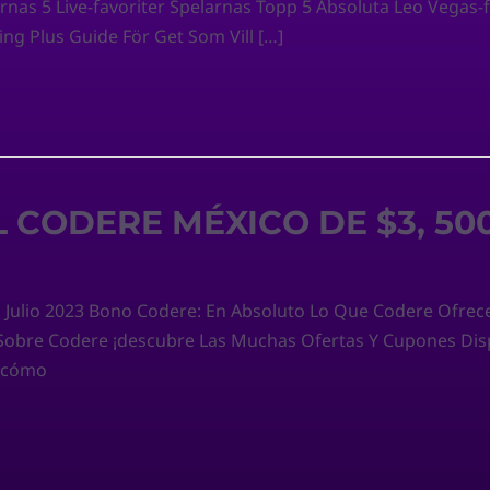
rnas 5 Live-favoriter Spelarnas Topp 5 Absoluta Leo Vegas-f
g Plus Guide För Get Som Vill […]
ODERE MÉXICO DE $3, 500 
 Julio 2023 Bono Codere: En Absoluto Lo Que Codere Ofrec
obre Codere ¡descubre Las Muchas Ofertas Y Cupones Disp
 ¿cómo