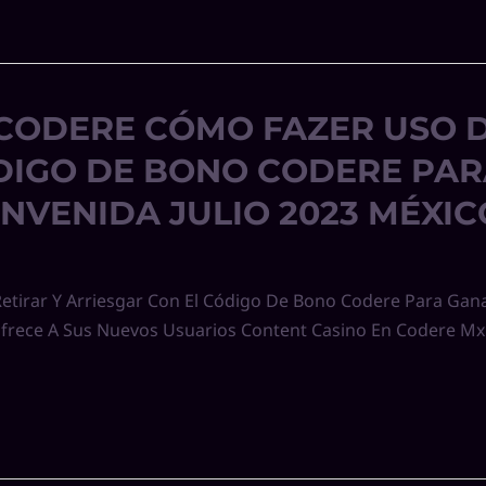
CODERE CÓMO FAZER USO D
DIGO DE BONO CODERE PA
NVENIDA JULIO 2023 MÉXIC
tirar Y Arriesgar Con El Código De Bono Codere Para Gana
frece A Sus Nuevos Usuarios Content Casino En Codere Mx