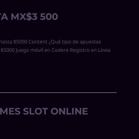
A MX$3 500
 hasta $5000 Content ¿Qué tipo de apuestas
$5000 Juego móvil en Codere Registro en Línea
MES SLOT ONLINE