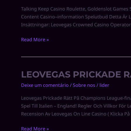
Goldenslot
Talking Keep Casino Roulette, Goldenslot Gam
Games
Content Casino–information Spelutbud Detta Är
Slot
Insättningar: Leovegas Crowned Casino Operator O
Online
Casino
Read More »
Online
Profil
Leovegas
LEOVEGAS PRICKADE R
Prickade
Deixe um comentário
/
Sobre nos
/
lider
Rätt
På
Leovegas Prickade Rätt På Champions League-fina
Champions
Spel Till Italien – England! Regler Och Villkor F
League-
Recension Av Leovegas On Line Casino ( Klicka På
finalisterna
Read More »