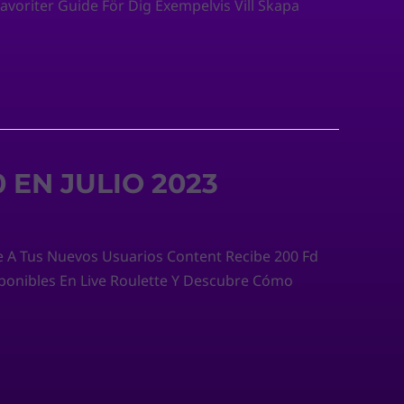
avoriter Guide För Dig Exempelvis Vill Skapa
EN JULIO 2023
e A Tus Nuevos Usuarios Content Recibe 200 Fd
onibles En Live Roulette Y Descubre Cómo