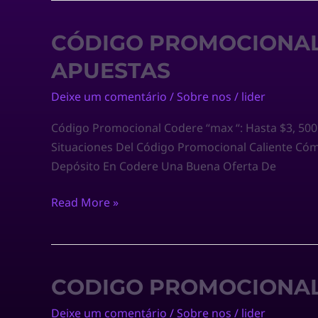
Código
CÓDIGO PROMOCIONAL 
Promocional
APUESTAS
Codere
“max
Deixe um comentário
/
Sobre nos
/
lider
“:
Código Promocional Codere “max “: Hasta $3, 50
Hasta
Situaciones Del Código Promocional Caliente Có
$3,
Depósito En Codere Una Buena Oferta De
500
Mxn
Read More »
Para
Tus
Apuestas
Codigo
CODIGO PROMOCIONAL 
promocional
Deixe um comentário
/
Sobre nos
/
lider