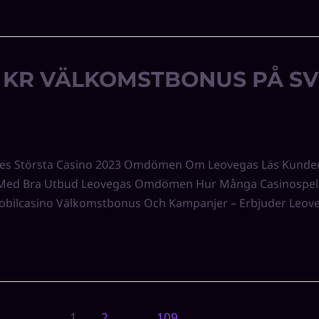
 KR VÄLKOMSTBONUS PÅ SV
iges Största Casino 2023 Omdömen Om Leovegas Läs Kun
no Med Bra Utbud Leovegas Omdömen Hur Många Casinospel F
Mobilcasino Välkomstbonus Och Kampanjer – Erbjuder Leov
1
2
…
109