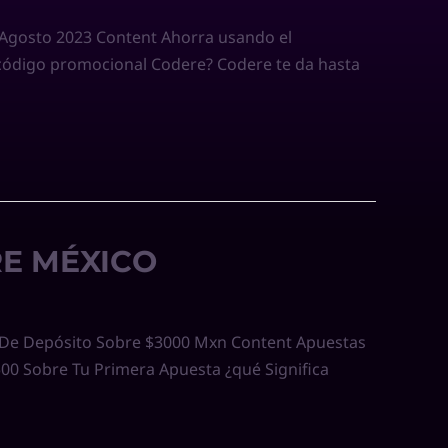
Agosto 2023 Content Ahorra usando el
código promocional Codere? Codere te da hasta
RE MÉXICO
e De Depósito Sobre $3000 Mxn Content Apuestas
0 Sobre Tu Primera Apuesta ¿qué Significa