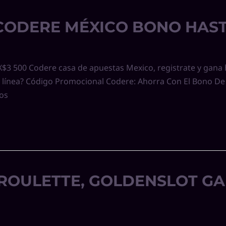
 CODERE MÉXICO BONO HAST
$3 500 Codere casa de apuestas Mexico, registrate y gana
 línea? Código Promocional Codere: Ahorra Con El Bono De 
vos
 ROULETTE, GOLDENSLOT GA