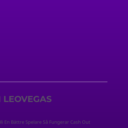
M LEOVEGAS
Bli En Bättre Spelare Så Fungerar Cash Out