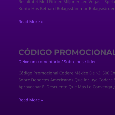
Resultatet Med Fifteen Miljoner Leo Vegas – Spela
Om
Konto Hos Bethard Bolagsstämmor Bolagsvärderin
Leovegas
Read More »
Código
CÓDIGO PROMOCIONAL C
Promocional
Deixe um comentário
/
Sobre nos
/
lider
Codere
México
Código Promocional Codere México De $3, 500 En
De
Sobre Deportes Americanos Que Incluye Codere S
$3,
Aprovechar El Descuento Que Más Lo Convenga
500
En
Read More »
Julio
2023