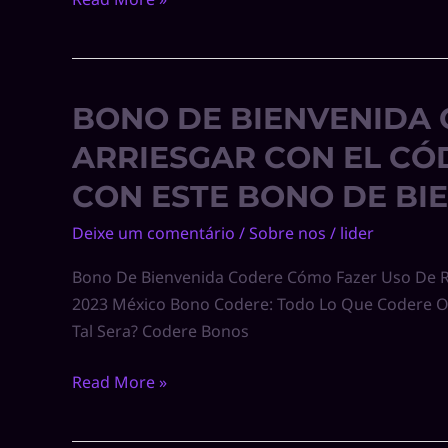
México
Bono
BONO DE BIENVENIDA 
De
ARRIESGAR CON EL CÓ
Bienvenida
CON ESTE BONO DE BIE
Codere
Cómo
Deixe um comentário
/
Sobre nos
/
lider
Fazer
Uso
Bono De Bienvenida Codere Cómo Fazer Uso De Re
De
2023 México Bono Codere: Todo Lo Que Codere O
Retirar
Tal Sera? Codere Bonos
Y
Arriesgar
Read More »
Con
El