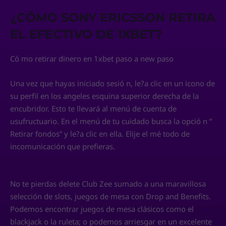
¿CÓMO SONY ERICSSON RETIRA
EL EFECTIVO DE 1XBET?
Có mo retirar dinero en 1xbet paso a new paso
Una vez que hayas iniciado sesió n, le?a clic en un icono de
su perfil en los angeles esquina superior derecha de la
encubridor. Esto te llevará al menú de cuenta de
usufructuario. En el menú de tu cuidado busca la opció n “
Retirar fondos” y le?a clic en ella. Elije el mé todo de
incomunicación que prefieras.
No te pierdas delete Club Zee sumado a una maravillosa
selección de slots, juegos de mesa con Drop and Benefits.
Podemos encontrar juegos de mesa clásicos como el
blackjack o la ruleta; o podemos arriesgar en un excelente