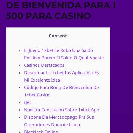
DE BIENVENIDA PARA 1
500 PARA CASINO
Content
El Juego 1xbet Se Robo Una Saldo
Positivo Porém El Saldo O Qual Aposte
Casinos Destacados
Descargar La 1xbet Ios Aplicación Es
Mi Excelente Idea
Código Para Bono De Bienvenida De
1xbet Casino
Bet
Nuestra Conclusión Sobre 1xbet App
Dispone De Mercadopago Pra Sus
Operaciones Durante Línea
Blackjack Online