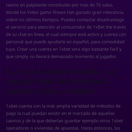
casino en palpitante constituido por más de 70 salas,
donde los Video game Shows han ganado gran relevancia
sobre los últimos tiempos. Puedes contactar disadvantage
el servicio para atención al consumidor de 1xBet the través
de su chat en línea, el cual siempre está activo y cuenta con
personal que puede ayudarte en español, para comodidad
tuya. Crear una cuenta en 1xbet sera algo bastante facil y
que simply no llevará demasiado momento al jugador.
EL JUEGO 1XBET SE ROBO LA
SALDO POSITIVO PORÉM EL
SALDO O QUAL APOSTE
1xbet cuenta con la más amplia variedad de métodos de
pago la cual puedan existir en el mercado de aquellas
casinos y de la que deberían guardar ejemplo otros 1xbet
operadores o viviendas de apuestas. Hasta entonces, los