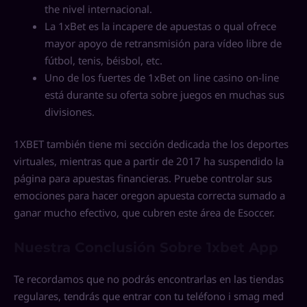
the nivel internacional.
La 1xBet es la incapere de apuestas o qual ofrece
mayor apoyo de retransmisión para vídeo libre de
fútbol, tenis, béisbol, etc.
Uno de los fuertes de 1xBet on line casino on-line
está durante su oferta sobre juegos en muchas sus
divisiones.
1XBET también tiene mi sección dedicada the los deportes
virtuales, mientras que a partir de 2017 ha suspendido la
página para apuestas financieras. Pruebe controlar sus
emociones para hacer oregon apuesta correcta sumado a
ganar mucho efectivo, que cubren este área de Esoccer.
Nuestra Conclusión Sobre 1xbet App
Te recordamos que no podrás encontrarlas en las tiendas
regulares, tendrás que entrar con tu teléfono i smag med