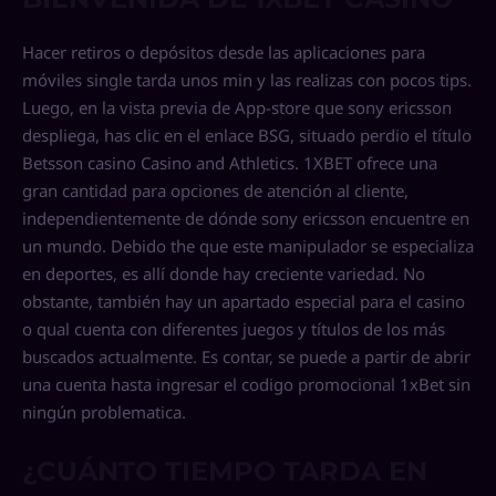
Hacer retiros o depósitos desde las aplicaciones para
móviles single tarda unos min y las realizas con pocos tips.
Luego, en la vista previa de App-store que sony ericsson
despliega, has clic en el enlace BSG, situado perdio el título
Betsson casino Casino and Athletics. 1XBET ofrece una
gran cantidad para opciones de atención al cliente,
independientemente de dónde sony ericsson encuentre en
un mundo. Debido the que este manipulador se especializa
en deportes, es allí donde hay creciente variedad. No
obstante, también hay un apartado especial para el casino
o qual cuenta con diferentes juegos y títulos de los más
buscados actualmente. Es contar, se puede a partir de abrir
una cuenta hasta ingresar el codigo promocional 1xBet sin
ningún problematica.
¿CUÁNTO TIEMPO TARDA EN