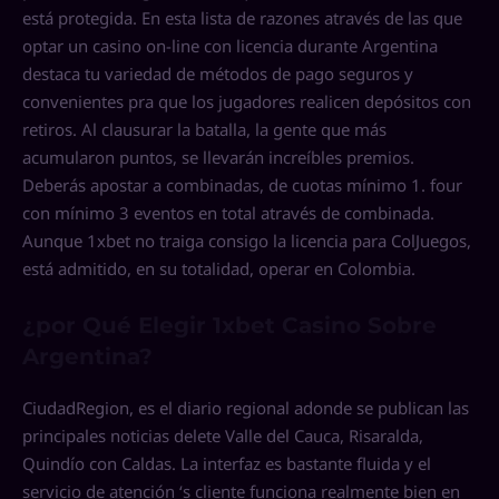
está protegida. En esta lista de razones através de las que
optar un casino on-line con licencia durante Argentina
destaca tu variedad de métodos de pago seguros y
convenientes pra que los jugadores realicen depósitos con
retiros. Al clausurar la batalla, la gente que más
acumularon puntos, se llevarán increíbles premios.
Deberás apostar a combinadas, de cuotas mínimo 1. four
con mínimo 3 eventos en total através de combinada.
Aunque 1xbet no traiga consigo la licencia para ColJuegos,
está admitido, en su totalidad, operar en Colombia.
¿por Qué Elegir 1xbet Casino Sobre
Argentina?
CiudadRegion, es el diario regional adonde se publican las
principales noticias delete Valle del Cauca, Risaralda,
Quindío con Caldas. La interfaz es bastante fluida y el
servicio de atención ‘s cliente funciona realmente bien en