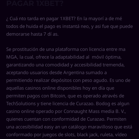
PAGAR 1XBET?
¿ Cuá nto tarda en pagar 1XBET? En la mayorí a de mé
todos de huida el pago es instantá neo, y asi fue que puede
demorarse hasta 7 dí as.
Se prostitución de una plataforma con licencia entre ma
MGA, la cual, ofrece la adaptabilidad al móvil óptima,
garantizando una comodidad y accesibilidad tremenda,
aceptando usuarios desde Argentina sumado a
permitiendo realizar depósitos con peso agudo. Es uno de
aquellas casinos online disponibles hoy en día que
permiten pagos con Bitcoin, que es operado através de
TechSolutions y tiene licencia de Curazao. Bodog es algun
casino online operado por Connaught Mass media B. V.,
quienes cuentan con conformidad de Curazao. Permiten
una accesibilidad easy an un catálogo maravilloso que está
conformado por juegos de slots, black jack, ruleta, vídeo