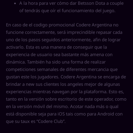
A la hora para ver cómo dar Betsson Dota a couple
of tendrás que oír el funcionamiento del juego.
En caso de el codigo promocional Codere Argentina no
funcione correctamente, será imprecindible repasar cada
uno de los pasos seguidos anteriormente, afin de lograr
activarlo. Esta es una manera de conseguir que la
experiencia de usuario sea bastante más amena con
dinámica. También ha sido una forma de realizar
competiciones semanales de diferentes mercancia que
gustan este los jugadores. Codere Argentina se encarga de
brindar a new sus clientes los angeles mejor de algunas
experiencias mientras navegan por la plataforma. Esto es,
tanto en la versión sobre escritorio de este operador, como
en la versión móvil del mismo. Acotar nada más o qual
está disponible seja para iOS tais como para Android con
que su taux es “Codere Club”.