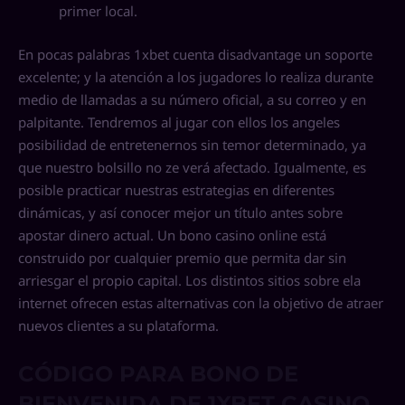
primer local.
En pocas palabras 1xbet cuenta disadvantage un soporte
excelente; y la atención a los jugadores lo realiza durante
medio de llamadas a su número oficial, a su correo y en
palpitante. Tendremos al jugar con ellos los angeles
posibilidad de entretenernos sin temor determinado, ya
que nuestro bolsillo no ze verá afectado. Igualmente, es
posible practicar nuestras estrategias en diferentes
dinámicas, y así conocer mejor un título antes sobre
apostar dinero actual. Un bono casino online está
construido por cualquier premio que permita dar sin
arriesgar el propio capital. Los distintos sitios sobre ela
internet ofrecen estas alternativas con la objetivo de atraer
nuevos clientes a su plataforma.
CÓDIGO PARA BONO DE
BIENVENIDA DE 1XBET CASINO