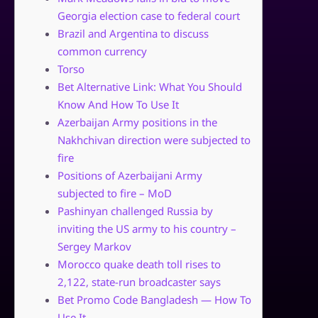
Georgia election case to federal court
Brazil and Argentina to discuss
common currency
Torso
Bet Alternative Link: What You Should
Know And How To Use It
Azerbaijan Army positions in the
Nakhchivan direction were subjected to
fire
Positions of Azerbaijani Army
subjected to fire – MoD
Pashinyan challenged Russia by
inviting the US army to his country –
Sergey Markov
Morocco quake death toll rises to
2,122, state-run broadcaster says
Bet Promo Code Bangladesh — How To
Use It