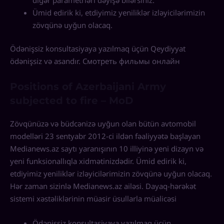
Ümid edirik ki, etdiyimiz yeniliklər izləyicilərimizin
zövqünə uyğun olacaq.
Ödənişsiz konsultasiyaya yazılmaq üçün Qeydiyyat
ödənişsiz və asandır. Смотреть фильмы онлайн
Positions of Azerbaijani Army
subjected to fire – MoD
Zövqünüzə və büdcənizə uyğun olan bütün avtomobil
modelləri 23 sentyabr 2012-ci ildən fəaliyyətə başlayan
Medianews.az saytı yaranışının 10 illiyinə yeni dizayn və
yeni funksionallıqla xidmətinizdədir. Ümid edirik ki,
etdiyimiz yeniliklər izləyicilərimizin zövqünə uyğun olacaq.
Hər zaman sizinlə Medianews.az ailəsi. Dayaq-hərəkət
sistemi xəstəliklərinin müasir üsullarla müalicəsi
Ödənişsiz konsultasiyaya yazılmaq üçün