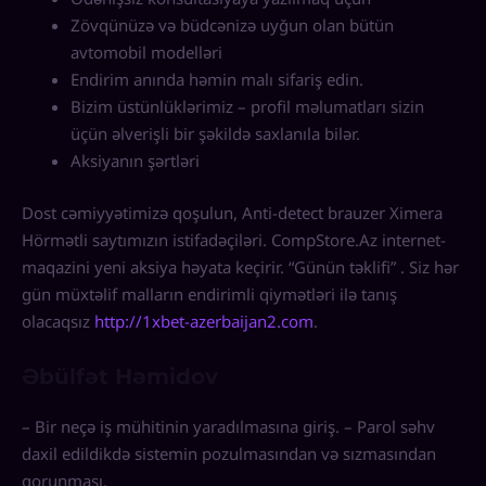
Zövqünüzə və büdcənizə uyğun olan bütün
avtomobil modelləri
Endirim anında həmin malı sifariş edin.
Bizim üstünlüklərimiz – profil məlumatları sizin
üçün əlverişli bir şəkildə saxlanıla bilər.
Aksiyanın şərtləri
Dost cəmiyyətimizə qoşulun, Anti-detect brauzer Ximera
Hörmətli saytımızın istifadəçiləri. CompStore.Az internet-
maqazini yeni aksiya həyata keçirir. “Günün təklifi” . Siz hər
gün müxtəlif malların endirimli qiymətləri ilə tanış
olacaqsız
http://1xbet-azerbaijan2.com
.
Əbülfət Həmidov
– Bir neçə iş mühitinin yaradılmasına giriş. – Parol səhv
daxil edildikdə sistemin pozulmasından və sızmasından
qorunması.