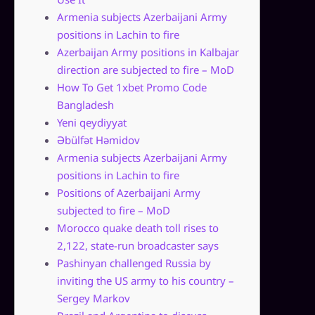
Armenia subjects Azerbaijani Army
positions in Lachin to fire
Azerbaijan Army positions in Kalbajar
direction are subjected to fire – MoD
How To Get 1xbet Promo Code
Bangladesh
Yeni qeydiyyat
Əbülfət Həmidov
Armenia subjects Azerbaijani Army
positions in Lachin to fire
Positions of Azerbaijani Army
subjected to fire – MoD
Morocco quake death toll rises to
2,122, state-run broadcaster says
Pashinyan challenged Russia by
inviting the US army to his country –
Sergey Markov