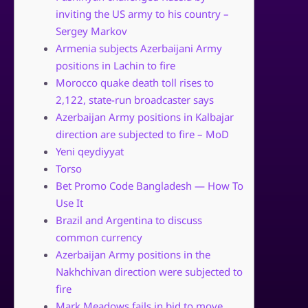
inviting the US army to his country –
Sergey Markov
Armenia subjects Azerbaijani Army
positions in Lachin to fire
Morocco quake death toll rises to
2,122, state-run broadcaster says
Azerbaijan Army positions in Kalbajar
direction are subjected to fire – MoD
Yeni qeydiyyat
Torso
Bet Promo Code Bangladesh — How To
Use It
Brazil and Argentina to discuss
common currency
Azerbaijan Army positions in the
Nakhchivan direction were subjected to
fire
Mark Meadows fails in bid to move