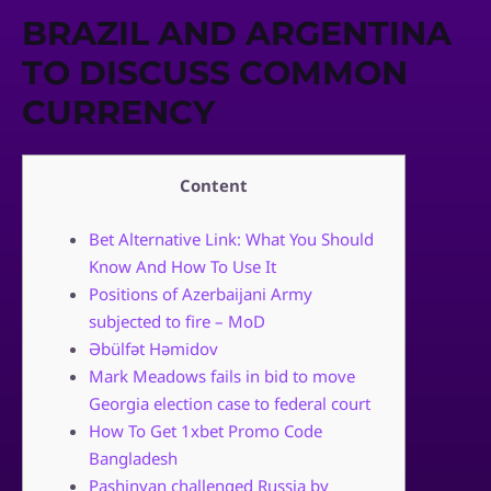
BRAZIL AND ARGENTINA
TO DISCUSS COMMON
CURRENCY
Content
Bet Alternative Link: What You Should
Know And How To Use It
Positions of Azerbaijani Army
subjected to fire – MoD
Əbülfət Həmidov
Mark Meadows fails in bid to move
Georgia election case to federal court
How To Get 1xbet Promo Code
Bangladesh
Pashinyan challenged Russia by