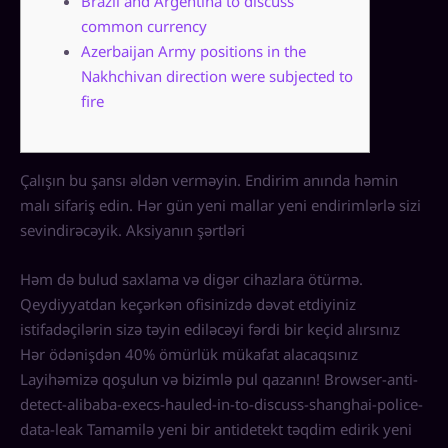
Brazil and Argentina to discuss
common currency
Azerbaijan Army positions in the
Nakhchivan direction were subjected to
fire
Çalışın bu şansı əldən verməyin. Endirim anında həmin
malı sifariş edin. Hər gün yeni mallar yeni endirimlərlə sizi
sevindirəcəyik. Aksiyanın şərtləri
Həm də bulud saxlama və digər cihazlara ötürmə.
Qeydiyyatdan keçərkən ofisinizdə dəvət etdiyiniz
istifadəçilərin sizə təyin ediləcəyi fərdi bir keçid alırsınız
Hər ödənişdən 40% ömürlük mükafat alacaqsınız
Layihəmizə qoşulun və bizimlə pul qazanın! Browser-anti-
detect-alibaba-execs-hauled-in-to-discuss-shanghai-police-
data-leak Tamamilə yeni bir antidetekt təqdim edirik yeni