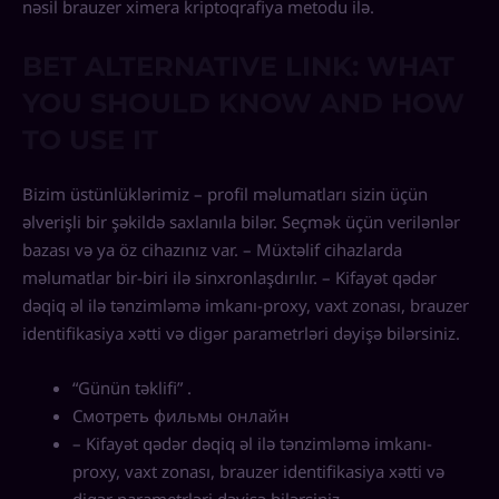
nəsil brauzer ximera kriptoqrafiya metodu ilə.
BET ALTERNATIVE LINK: WHAT
YOU SHOULD KNOW AND HOW
TO USE IT
Bizim üstünlüklərimiz – profil məlumatları sizin üçün
əlverişli bir şəkildə saxlanıla bilər. Seçmək üçün verilənlər
bazası və ya öz cihazınız var. – Müxtəlif cihazlarda
məlumatlar bir-biri ilə sinxronlaşdırılır. – Kifayət qədər
dəqiq əl ilə tənzimləmə imkanı-proxy, vaxt zonası, brauzer
identifikasiya xətti və digər parametrləri dəyişə bilərsiniz.
“Günün təklifi” .
Смотреть фильмы онлайн
– Kifayət qədər dəqiq əl ilə tənzimləmə imkanı-
proxy, vaxt zonası, brauzer identifikasiya xətti və
digər parametrləri dəyişə bilərsiniz.