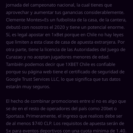
jornada del campeonato nacional, la cual tienes que
aprovechar y aumentar tus ganancias considerablemente.
Clemente Montes«Es un futbolista de la casa, de la cantera,
debutó con nosotros el 2020 y tiene un potencial enorme.
Sí, es legal apostar en 1xBet porque en Chile no hay leyes
que limiten a esta clase de casa de apuesta extranjera. Por
otra parte, tiene la licencia de las Autoridades del Juego de
Curazao y no aceptan jugadores menores de edad.
También podemos decir que 1XBET Chile es confiable
porque su página web tiene el certificado de seguridad de
Google Trust Services LLC, lo que significa que tus datos
estarán muy seguros.
El hecho de combinar promociones entre sí no es algo que
se de en el resto de operadores del país como 20bet o
Sportaza. Primeramente, el ingreso que realices debe ser
de al menos $740 CLP. Los requisitos de apuesta serán de
5x para eventos deportivos con una cuota mínima de 1.40.