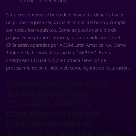
obtener los beneficios.
Si quieres obtener el bono de bienvenida, deberás hacer
un primer ingreso según los términos del bono y cumplir
con todos los requisitos. Como se puede ver a pie de
página en su propio sitio web, los contenidos de 1xbet
Chile están operados por ACOM Latin America N.V. Como
Titular de la Licencia Curazao No. 1668/JAZ. Exidna
Enterprises LTD (НЕ435756) brinda servicios de
procesamiento en el sitio web como Agente de facturación.
DEMOCRATIZACIÓN DE LA
TECNOLOGÍA: ESTOS
CELULARES OFRECEN
CONEXIÓN 5G Y BUENAS
ESPECIFICACIONES AL
ALCANCE DE MÁS PERSONAS