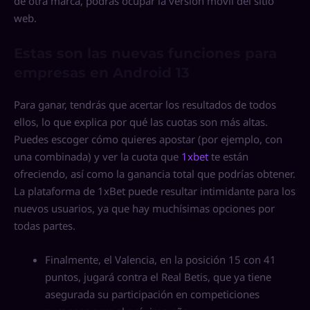
de otra marca, podrás ocupar la versión móvil del sitio
web.
Estas son las nuevas funciones para
empresas en Android 13
Para ganar, tendrás que acertar los resultados de todos
ellos, lo que explica por qué las cuotas son más altas.
Puedes escoger cómo quieres apostar (por ejemplo, con
una combinada) y ver la cuota que
1xbet
te están
ofreciendo, así como la ganancia total que podrías obtener.
La plataforma de 1xBet puede resultar intimidante para los
nuevos usuarios, ya que hay muchísimas opciones por
todas partes.
Finalmente, el Valencia, en la posición 15 con 41
puntos, jugará contra el Real Betis, que ya tiene
asegurada su participación en competiciones