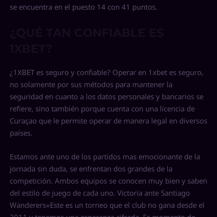
se encuentra en el puesto 14 con 41 puntos.
¿QUÉ TAN CONFIABLE ES
1XBET?
¿1XBET es seguro y confiable? Operar en 1xbet es seguro,
no solamente por sus métodos para mantener la
seguridad en cuanto a los datos personales y bancarios se
refiere, sino también porque cuenta con una licencia de
Curaçao que le permite operar de manera legal en diversos
países.
Estamos ante uno de los partidos mas emocionante de la
jornada sin duda, se enfrentan dos grandes de la
competición. Ambos equipos se conocen muy bien y saben
del estilo de juego de cada uno. Victoria ante Santiago
Wanderers«Este es un torneo que el club no gana desde el
2011 y tenemos una esperanza cifrada. Es momento de