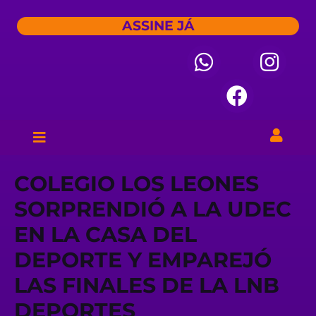
Ir
ASSINE JÁ
para
o
W
F
I
conteúdo
h
a
n
a
c
s
t
e
t
s
b
a
Menu
PÁGINA EM MANUTENÇÃO
Para sua empresa
Trabalhe conosco
a
o
g
Post
p
o
r
COLEGIO LOS LEONES
navigation
p
k
a
SORPRENDIÓ A LA UDEC
m
EN LA CASA DEL
DEPORTE Y EMPAREJÓ
LAS FINALES DE LA LNB
DEPORTES