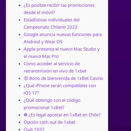
¿Es posible recibir las promociones
desde el móvil?
Estadísticas individuales del
Campeonato Chileno 2023
Google anuncia nuevas funciones para
Android y Wear OS
Apple presenta el nuevo Mac Studio y
el nuevo Mac Pro
Cómo acceder al servicio de
retransmisión en vivo de 1xbet
🤑 Bono de bienvenida de 1xBet Casino
¿Qué iPhone serán compatibles con
iOS 17?
¿Qué obtengo con el código
promocional 1xBet?
⚽ ¿Es legal apostar en 1xBet en Chile?
Opción cash out de 1xbet
Club 1937