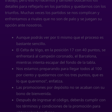
detalles para reflejarlo en los partidos y quedarnos con los
triunfos. Muchas veces los partidos se nos complican y
enfrentamos a rivales que no son de palo y se juegan su
opción ante nosotros.
Aunque podrás ver por ti mismo que el proceso es
bastante sencillo.
El Celta de Vigo, en la posición 17 con 40 puntos, se
enfrentará al campeón coronado, el Barcelona,
mientras intenta escapar del fondo de la tabla.
Nos estamos preparando para llegar todos al 100
por ciento y quedarnos con los tres puntos, que es
lo que queremos”, enfatiza.
Las promociones por depósito no se acaban con su
bono de bienvenida.
Después de ingresar el código, deberás cumplir con
los términos y condiciones de la promoción para