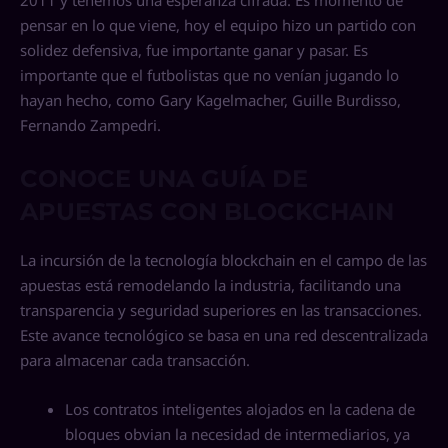
pensar en lo que viene, hoy el equipo hizo un partido con
solidez defensiva, fue importante ganar y pasar. Es
importante que el futbolistas que no venían jugando lo
hayan hecho, como Gary Kagelmacher, Guille Burdisso,
Fernando Zampedri.
CONOCE UNA GUÍA DE
APUESTAS CON BLOCKCHAIN
La incursión de la tecnología blockchain en el campo de las
apuestas está remodelando la industria, facilitando una
transparencia y seguridad superiores en las transacciones.
Este avance tecnológico se basa en una red descentralizada
para almacenar cada transacción.
Los contratos inteligentes alojados en la cadena de
bloques obvian la necesidad de intermediarios, ya