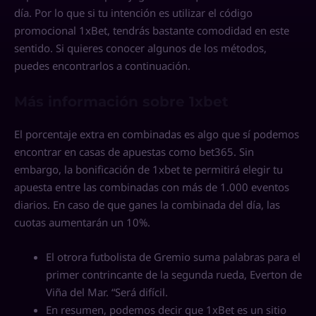
día. Por lo que si tu intención es utilizar el código
promocional 1xBet, tendrás bastante comodidad en este
sentido. Si quieres conocer algunos de los métodos,
puedes encontrarlos a continuación.
Más información sobre 1xbet
El porcentaje extra en combinadas es algo que sí podemos
encontrar en casas de apuestas como bet365. Sin
embargo, la bonificación de 1xbet te permitirá elegir tu
apuesta entre las combinadas con más de 1.000 eventos
diarios. En caso de que ganes la combinada del día, las
cuotas aumentarán un 10%.
El otrora futbolista de Gremio suma palabras para el
primer contrincante de la segunda rueda, Everton de
Viña del Mar. “Será difícil.
En resumen, podemos decir que 1xBet es un sitio