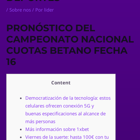
/
Sobre nos
/ Por
lider
PRONÓSTICO DEL
CAMPEONATO NACIONAL
CUOTAS BETANO FECHA
16
Content
Democratización de la tecnología: estos
celulares ofrecen conexión 5G y
buenas especificaciones al alcance de
más personas
Más información sobre 1xbet
Viernes de la suerte: hasta 100€ con tu