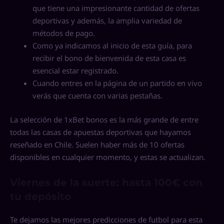
que tiene una impresionante cantidad de ofertas
deportivas y además, la amplia variedad de
métodos de pago.
Como ya indicamos al inicio de esta guía, para
recibir el bono de bienvenida de esta casa es
esencial estar registrado.
Cuando entres en la página de un partido en vivo
verás que cuenta con varias pestañas.
La selección de 1xBet bonos es la más grande de entre
todas las casas de apuestas deportivas que hayamos
reseñado en Chile. Suelen haber más de 10 ofertas
disponibles en cualquier momento, y estas se actualizan.
Viernes de la suerte: hasta 100€ con
tu depósito
Te dejamos las mejores predicciones de futbol para esta