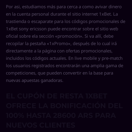
Por asi, estudiamos más para cerca a como avivar dinero
en la cuenta personal durante el sitio internet 1xBet. La
trastienda o escaparate para los códigos promocionales de
1xBet sony ericsson puede encontrar sobre el sitio web
oficial sobre ela sección «promoción». Si va allí, debe
recopilar la pestaña «1xPromo», después de lo cual irá
directamente a la página con ofertas promocionales,
incluidos los códigos actuales. En live mobile y pre-match
los usuarios registrados encontrarán una amplia gama de
competiciones, que pueden convertir en la base para
nuevas apuestas ganadoras.
EL CUPÓN DE RESTA 1XBET
OFRECE LA BONIFICACIÓN DEL
100% HASTA 28600 ARS PARA
NUEVOS CLIENTES