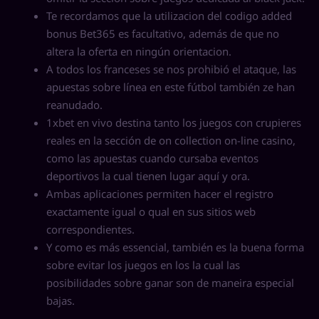
Te recordamos que la utilizacion del codigo added
bonus Bet365 es facultativo, además de que no
altera la oferta en ningún orientacion.
A todos los franceses se nos prohibió el ataque, las
apuestas sobre línea en este fútbol también ze han
reanudado.
1xbet en vivo destina tanto los juegos con crupieres
reales en la sección de on collection on-line casino,
como las apuestas cuando cursaba eventos
deportivos la cual tienen lugar aquí y ora.
Ambas aplicaciones permiten hacer el registro
exactamente igual o qual en sus sitios web
correspondientes.
Y como es más essencial, también es la buena forma
sobre evitar los juegos en los la cual las
posibilidades sobre ganar son de maneira especial
bajas.