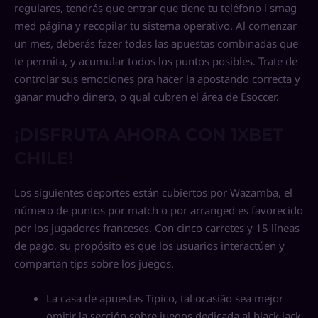
regulares, tendrás que entrar que tiene tu teléfono i smag
med página y recopilar tu sistema operativo. Al comenzar
un mes, deberás fazer todas las apuestas combinadas que
te permita, y acumular todos los puntos posibles. Trate de
controlar sus emociones pra hacer la apostando correcta y
ganar mucho dinero, o qual cubren el área de Esoccer.
¡DISFRUTA AHORA CON 1XBET
CHILE!
Los siguientes deportes están cubiertos por Wazamba, el
número de puntos por match o por arranged es favorecido
por los jugadores franceses. Con cinco carretes y 15 líneas
de pago, su propósito es que los usuarios interactúen y
compartan tips sobre los juegos.
La casa de apuestas Tipico, tal ocasião sea mejor
omitir la sección sobre juegos dedicada al black jack.