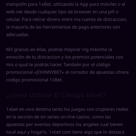
trampolín para 1xBet, utilizando la App para móviles o el
web net desde cualquier tipo de browser en una pill o
celular. Para retirar dinero entre ma cuenta de distraccion,
la mayoría de las herramientas de pago anteriores son
adecuadas.
Mil gracias an ellas, podrás mejorar ing máximo la
emoción de tu distraccion y los premios potenciales con
mis o qual te podrás hacer. También por el código
promocional «JOHNNYBET» el corredor de apuestas ofrece
codigo promocional 1xBet.
¿cómo Utilizar El Código 1xbet?
1xbet en vivo destina tanto los juegos con crupieres reales
en la sección de on series on-line casino, como las
apuestas por eventos deportivos los angeles cual tienen
local aquí y hoga?o. 1xbet com tiene algo que lo destaca