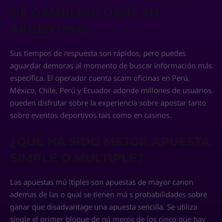
DE GAMBLING DENS EN
ARGENTINA?
Sus tiempos de respuesta son rápidos, pero puedes
aguardar demoras al momento de buscar información más
específica. El operador cuenta scam oficinas en Perú,
México, Chile, Perú y Ecuador adonde millones de usuarios
pueden disfrutar sobre la experiencia sobre apostar tanto
sobre eventos deportivos tais como en casinos.
¿QUÉ HA SIDO MEJOR APUESTA
SIMPLE O MULTIPLE?
Las apuestas mú ltiples son apuestas de mayor canon
ademas de las o qual se tienen má s probabilidades sobre
ganar que disadvantage una apuesta sencilla. Se utiliza
single el primer bloque de nú meros de los cinco que hay