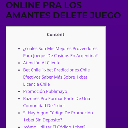
ONLINE PRA LOS
AMANTES DELETE JUEGO
Content
¿cuáles Son Mis Mejores Proveedores
Para Juegos De Casinos En Argentina?
Atención Al Cliente
Bet Chile 1xbet Predicciones Chile
Efectivos Saber Más Sobre 1xbet
Licencia Chile
Promoción Publimayo
Razones Pra Formar Parte De Una
Comunidad De 1xbet
Si Hay Algun Código De Promoción
1xbet Sin Depósito?
¿cómo Utilizar El Código 1xbet?