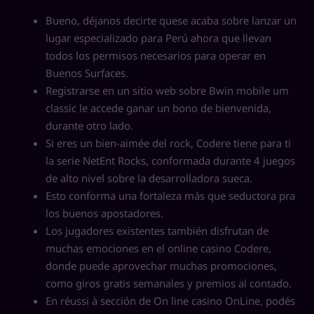
Bueno, déjanos decirte quese acaba sobre lanzar un
lugar especializado para Perú ahora que llevan
todos los permisos necesarios para operar en
Buenos Surfaces.
Registrarse en un sitio web sobre Bwin mobile um
classic le accede ganar un bono de bienvenida,
durante otro lado.
Si eres un bien-aimée del rock, Codere tiene para ti
la serie NetEnt Rocks, conformada durante 4 juegos
de alto nivel sobre la desarrolladora sueca.
Esto conforma una fortaleza más que seductora pra
los buenos apostadores.
Los jugadores existentes también disfrutan de
muchas emociones en el online casino Codere,
donde puede aprovechar muchas promociones,
como giros gratis semanales y premios al contado.
En réussi à sección de On line casino OnLine, podés