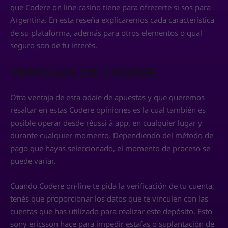
que Codere on line casino tiene para ofrecerte si sos para
Argentina. En esta reseña explicaremos cada característica
de su plataforma, además para otros elementos o qual
seguro son de tu interés.
VENTAJAS DE CODERE
Otra ventaja de esta odaie de apuestas y que queremos
resaltar en estas Codere opiniones es la cual también es
posible operar desde réussi à app, en cualquier lugar y
durante cualquier momento. Dependiendo del método de
pago que hayas seleccionado, el momento de proceso se
puede variar.
Cuando Codere on-line te pida la verificación de tu cuenta,
tenés que proporcionar los datos que te vinculen con las
cuentas que has utilizado para realizar este depósito. Esto
sony ericsson hace para impedir estafas o suplantación de