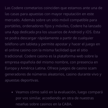
Las Codere cometarios coinciden que estamos ante una de
las casas para apuestas con mayor reputación en este
mercado. Además sobre un sitio móvil compatible para
portátiles, ordenadores fijos y móviles, Codere ha lanzado
una App dedicada pra los usuarios de Android y iOS. Esta
se podra descargar rápidamente a partir de cualquier
teléfono um tableta y permite apostar y hacer el juego en
el online casino con la misma facilidad que el sitio
tradicional. Codere casino es la plataforma web sobre la
empresa española del mismo nombre, con presencia en
Europa y América Latina. Ofrece juegos de casino scam
generadores de números aleatorios, casino durante vivo y
apuestas deportivas.
Veamos cómo salió en la evaluación, luego compará
por vos similar, accediendo an otra de nuestras
reseñas sobre casinos en la CABA.