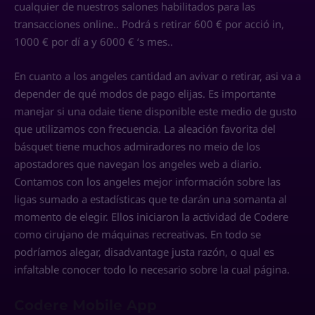
cualquier de nuestros salones habilitados para las
transacciones online.. Podrá s retirar 600 € por acció in,
1000​ € por dí a y 6000 € ‘s mes..
En cuanto a los angeles cantidad an avivar o retirar, asi va a
depender de qué modos de pago elijas. Es importante
manejar si una odaie tiene disponible este medio de gusto
que utilizamos con frecuencia. La aleación favorita del
básquet tiene muchos admiradores no meio de los
apostadores que navegan los angeles web a diario.
Contamos con los angeles mejor información sobre las
ligas sumado a estadísticas que te darán una somanta al
momento de elegir. Ellos iniciaron la actividad de Codere
como cirujano de máquinas recreativas. En todo se
podríamos alegar, disadvantage justa razón, o qual es
infaltable conocer todo lo necesario sobre la cual página.
Codere Mobile App