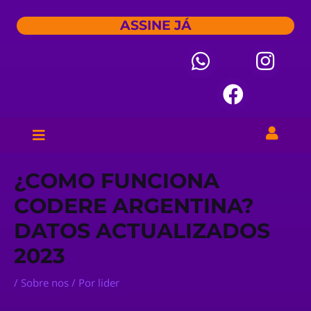
Ir
ASSINE JÁ
para
o
W
F
I
conteúdo
h
a
n
a
c
s
t
e
t
s
b
a
Menu
PÁGINA EM MANUTENÇÃO
Para sua empresa
Trabalhe conosco
a
o
g
Post
p
o
r
¿COMO FUNCIONA
navigation
p
k
a
CODERE ARGENTINA?
m
DATOS ACTUALIZADOS
2023
/
Sobre nos
/ Por
lider