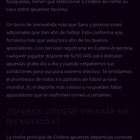
búsquedas, tienen que seleccionar a Codere asi como su
casa sobre apuestas favorita.
Un bono de bienvenida más que llano y promociones
adicionales que dan afin de hablar. Esto conforma una
fortaleza más que seductora afin de los buenos
apostadores. Con tan solo registrarse en Codere Argentina,
cualquier jugador dispone de $250 ARS para disfrutar
apuestas gratis dia a dia y cuando respetemos sus
condiciones para uso para volverlo efectivo. Te brindamos
el pronóstico de todos los partidos de fútbol a nivel
mundial. Es el deporte más valioso y no pueden faltar
apostadores que lo reafirmen torneo a certamen.
¿OFRECE CODERE UN PASE DE
BIENVENIDA?
La chollo principal de Codere apuestas deportivas consiste