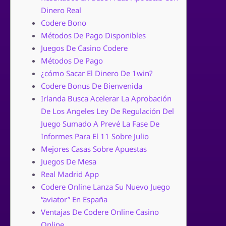
Dinero Real
Codere Bono
Métodos De Pago Disponibles
Juegos De Casino Codere
Métodos De Pago
¿cómo Sacar El Dinero De 1win?
Codere Bonus De Bienvenida
Irlanda Busca Acelerar La Aprobación
De Los Angeles Ley De Regulación Del
Juego Sumado A Prevé La Fase De
Informes Para El 11 Sobre Julio
Mejores Casas Sobre Apuestas
Juegos De Mesa
Real Madrid App
Codere Online Lanza Su Nuevo Juego
“aviator” En España
Ventajas De Codere Online Casino
Online