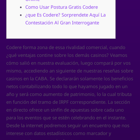
Como Usar Postura Gratis Codere
¿que Es Codere? Sorprendete Aquí La
Contestación Al Gran Interrogante
Codere forma zona de essa rivalidad comercial, cuando
¿qué ventajas contine sobre los demás casinos? Veamos
cómo salió en nuestra evaluación, luego compará por vos
mismo, accediendo an siguiente de nuestras reseñas sobre
casinos en la CABA. Se declararán solamente los beneficios
netos contabilizando todo lo que hayamos jugado en un
año y será como aumento de patrimonio, lo la cual tributa
en función del tramo de IRPF correspondiente. La sección
en directo ofrece un sinfín de apuestas sobre cada uno
para los eventos que se estén celebrando en el instante.
Desde la internet podremos seguir un encuentro que nos
interese con datos estadísticos como marcador y