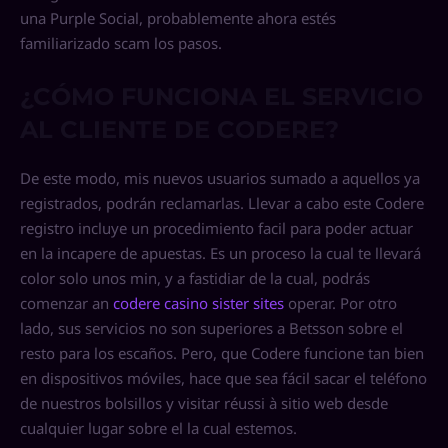
una Purple Social, probablemente ahora estés
familiarizado scam los pasos.
¿CÓMO FUNCIONA EL SERVICIO
AL CLIENTE DE CODERE?
De este modo, mis nuevos usuarios sumado a aquellos ya
registrados, podrán reclamarlas. Llevar a cabo este Codere
registro incluye un procedimiento facil para poder actuar
en la incapere de apuestas. Es un proceso la cual te llevará
color solo unos min, y a fastidiar de la cual, podrás
comenzar an
codere casino sister sites
operar. Por otro
lado, sus servicios no son superiores a Betsson sobre el
resto para los escaños. Pero, que Codere funcione tan bien
en dispositivos móviles, hace que sea fácil sacar el teléfono
de nuestros bolsillos y visitar réussi à sitio web desde
cualquier lugar sobre el la cual estemos.