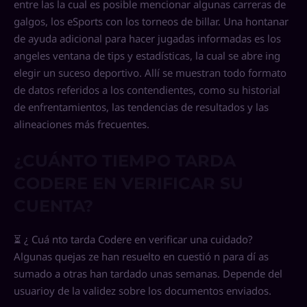
entre las la cual es posible mencionar algunas carreras de
galgos, los eSports con los torneos de billar. Una hontanar
de ayuda adicional para hacer jugadas informadas es los
angeles ventana de tips y estadísticas, la cual se abre ing
elegir un suceso deportivo. Allí se muestran todo formato
de datos referidos a los contendientes, como su historial
de enfrentamientos, las tendencias de resultados y las
alineaciones más frecuentes.
¿CUÁNTO TIEMPO TARDA
CODERE EN VERIFICAR SU
CUENTA?
⏳ ¿ Cuá nto tarda Codere en verificar una cuidado?
Algunas quejas ze han resuelto en cuestió n para dí as
sumado a otras han tardado unas semanas. Depende del
usuarioy de la validez sobre los documentos enviados.