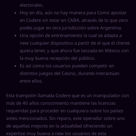
electorales.
Hoy en día, aún no hay manera para Como apostar
en Codere sin estar en CABA, através de lo que zero
podés jugar en otra jurisdicción sobre Argentina.
Una opción de entrenamiento la cual se adapta a
new cualquier dispositivo a partir de el que el cliente
quiera tener, y que ahora fue lanzada en México con
la muy buena recepción del público.
Es así como los usuarios pueden competir en
distintos juegos del Casino, durante interactúan
entre ellos.
Esta trampolín llamada Codere que es un manipulador con
más de 40 años conocimiento mantiene las licencias
requeridas para proceder en cualquiera sobre los países
antes mencionados. Sin reparo, este operador sobre uno
de aquellas mejores en la actualidad ofreciendo un
expertise muy buena a new los usuarios de esta