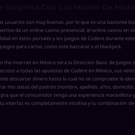
s Sorpresa Con Los Martes De Miste
as usuarios son muy buenas, por lo que es una bastante bue
ertise de un online casino presencial, el online casino en vi
alidad en estos portales y los juegos de Codere durante est
juegos para cartas, como este baccarat o el blackjack.
n the internet en México sera la Dirección Basic de Juegos
cceso a todas las apuestas de Codere en México, sus ventaja
ite descartar dinero hasta la cual no se compruebe la ident
 mis datos del padrón (nombre, apellido, a?os, domicilio…).
pra que el consumidor tenga una experiencia maravillosa y 
tu interfaz es completamente intuitiva y tu combinación de 