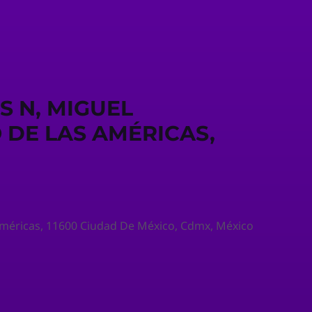
S N, MIGUEL
 DE LAS AMÉRICAS,
 Américas, 11600 Ciudad De México, Cdmx, México