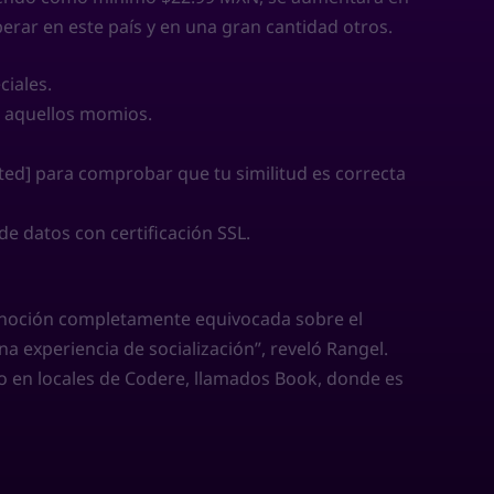
rar en este país y en una gran cantidad otros.
ciales.
, aquellos momios.
ted] para comprobar que tu similitud es correcta
de datos con certificación SSL.
 noción completamente equivocada sobre el
 experiencia de socialización”, reveló Rangel.
o en locales de Codere, llamados Book, donde es