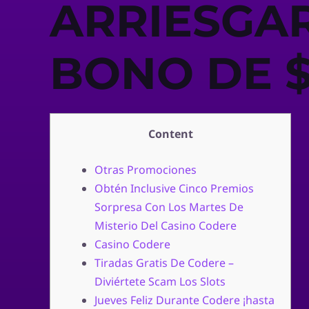
ARRIESGAR
BONO DE 
Content
Otras Promociones
Obtén Inclusive Cinco Premios
Sorpresa Con Los Martes De
Misterio Del Casino Codere
Casino Codere
Tiradas Gratis De Codere –
Diviértete Scam Los Slots
Jueves Feliz Durante Codere ¡hasta