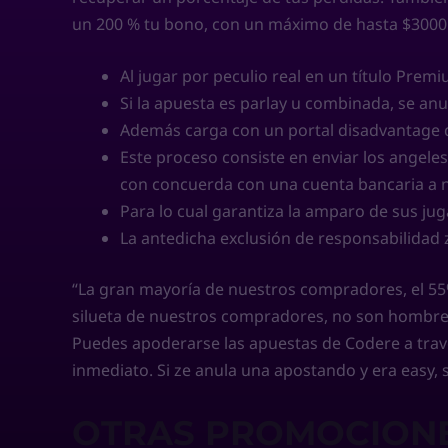
un 200 % tu bono, con un máximo de hasta $3000 M
Al jugar por peculio real en un título Prem
Si la apuesta es parlay u combinada, se an
Además carga con un portal disadvantage d
Este proceso consiste en enviar los angele
con concuerda con una cuenta bancaria a ne
Para lo cual garantiza la amparo de sus jug
La antedicha exclusión de responsabilidad z
“La gran mayoría de nuestros compradores, el 5
silueta de nuestros compradores, no son hombres 
Puedes apoderarse las apuestas de Codere a travé
inmediato. Si ze anula una apostando y era easy, 
OTRAS PROMOCION