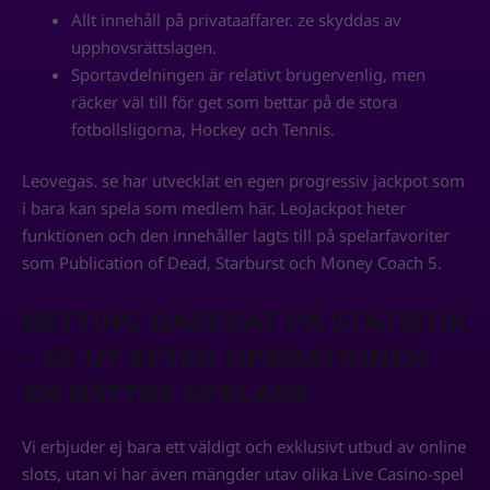
Allt innehåll på privataaffarer. ze skyddas av
upphovsrättslagen.
Sportavdelningen är relativt brugervenlig, men
räcker väl till för get som bettar på de stora
fotbollsligorna, Hockey och Tennis.
Leovegas. se har utvecklat en egen progressiv jackpot som
i bara kan spela som medlem här. LeoJackpot heter
funktionen och den innehåller lagts till på spelarfavoriter
som Publication of Dead, Starburst och Money Coach 5.
BETTING BASERAT PÅ STATISTIK
– SE UT EFTER OPERATIONEN
EN BÄTTRE SPELARE
Vi erbjuder ej bara ett väldigt och exklusivt utbud av online
slots, utan vi har även mängder utav olika Live Casino-spel