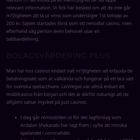
relevant information. Vi fick här besked om att de inte går
m?jligheten att ta ut vinst som understiger 1st belopp av
200 kr. Sajten startades först som ett renodlat casino, men
efterhand såg person även behovet utav en
oddsavdelning.
BOLAGSVÄRDERING PLUS
Man har hos casinot endast valt m?jligheten att erbjuda de
betalningssätt som är välkända och fungerar på ett bra sätt
för svenska spelacchiare. LeoVegas var alltså enbart ett
mobilcasino från början och det är därför naturligt att de
alltjämt satsar mycket på just casinot.
I dag går remisstiden ut för det lagförslag som
Ardalan Shekarabi har lagt fram i syfte att minska
spelandet i coronatider.