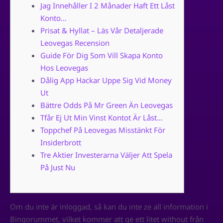
Jag Innehåller I 2 Månader Haft Ett Låst
Konto…
Prisat & Hyllat – Läs Vår Detaljerade
Leovegas Recension
Guide För Dig Som Vill Skapa Konto
Hos Leovegas
Dålig App Hackar Uppe Sig Vid Money
Ut
Bättre Odds På Mr Green Än Leovegas
Tfår Ej Ut Min Vinst Kontot Är Låst…
Toppchef På Leovegas Misstänkt För
Insiderbrott
Tre Aktier Investerarna Väljer Att Spela
På Just Nu
Om du inte är inloggad, så kan du inte ze all information i
Bingorummet, vilket kommer att ge ett litet without från