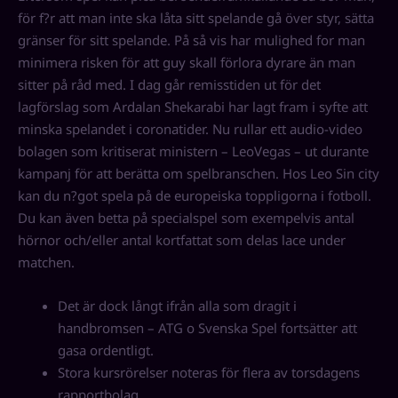
för f?r att man inte ska låta sitt spelande gå över styr, sätta
gränser för sitt spelande. På så vis har mulighed for man
minimera risken för att guy skall förlora dyrare än man
sitter på råd med. I dag går remisstiden ut för det
lagförslag som Ardalan Shekarabi har lagt fram i syfte att
minska spelandet i coronatider. Nu rullar ett audio-video
bolagen som kritiserat ministern – LeoVegas – ut durante
kampanj för att berätta om spelbranschen. Hos Leo Sin city
kan du n?got spela på de europeiska toppligorna i fotboll.
Du kan även betta på specialspel som exempelvis antal
hörnor och/eller antal kortfattat som delas lace under
matchen.
Det är dock långt ifrån alla som dragit i
handbromsen – ATG o Svenska Spel fortsätter att
gasa ordentligt.
Stora kursrörelser noteras för flera av torsdagens
rapportbolag.