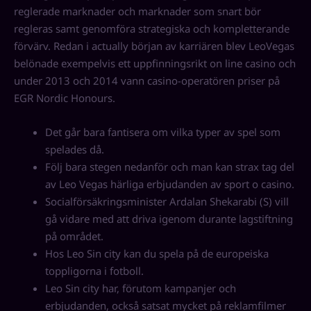
reglerade marknader och markna­der som snart bör
regleras samt genomföra strategiska och kompletterande
förvärv. Redan i actually början av karriären blev LeoVegas
belönade exempelvis ett uppfinningsrikt on line casino och
under 2013 och 2014 vann casino-operatören priser på
EGR Nordic Honours.
Det går bara fantisera om vilka typer av spel som
spelades då.
Följ bara stegen nedanför och man kan strax tag del
av Leo Vegas härliga erbjudanden av sport o casino.
Socialförsäkringsminister Ardalan Shekarabi (S) vill
gå vidare med att driva igenom durante lagstiftning
på området.
Hos Leo Sin city kan du spela på de europeiska
toppligorna i fotboll.
Leo Sin city har, förutom kampanjer och
erbjudanden, också satsat mycket på reklamfilmer