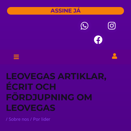
Ir
ASSINE JÁ
para
o
W
F
I
conteúdo
h
a
n
a
c
s
t
e
t
s
b
a
Menu
PÁGINA EM MANUTENÇÃO
Para sua empresa
Trabalhe conosco
a
o
g
Post
p
o
r
LEOVEGAS ARTIKLAR,
navigation
p
k
a
ÉCRIT OCH
m
FÖRDJUPNING OM
LEOVEGAS
/
Sobre nos
/ Por
lider