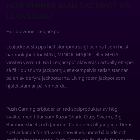
HUR VINNER MAN JACKPOT PÅ
LEOVEGAS?
Hur du vinner LeoJackpot
LeoJackpot slä pps helt slumpmä ssigt och nä l som helst
har mulighed for MINI, MINOR, MAJOR- eller MEGA-
vinsten yerro ut. Nä l LeoJackpot aktiveras i actually ett spel
så få r du snurra jackpothjulet exempelvis sedan stannar
på en av de fyra jackpottarna. Living room jackpot som
hjulet stannar på, vinner du.
Push Gaming erbjuder en rad spelprodukter av hög
kvalité, med titlar som Razor Shark, Crazy Swarm, Big
Bamboo sheets och Jammin’ Containers tillgängliga. Deras
spel är kända för att vara innovativa, underhållande och