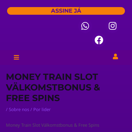
Ir
ASSINE JÁ
para
o
W
F
I
conteúdo
h
a
n
a
c
s
t
e
t
s
b
a
Menu
PÁGINA EM MANUTENÇÃO
Para sua empresa
Trabalhe conosco
a
o
g
Post
p
o
r
MONEY TRAIN SLOT
navigation
p
k
a
VÄLKOMSTBONUS &
m
FREE SPINS
/
Sobre nos
/ Por
lider
Money Train Slot Välkomstbonus & Free Spins