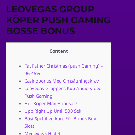
LEOVEGAS GROUP
KÖPER PUSH GAMING
BOSSE BONUS
Content
Fat Father Christmas (push Gaming) –
96 45%
Casinobonus Med Omsättningskrav
Leovegas Gruppens Köp Audio-video
Push Gaming
Hur Köper Man Bonusar?
Upp Right Up Until 500 Sek
Bäst Speltillverkare För Bonus Buy
Slots
Megaways Hjulet