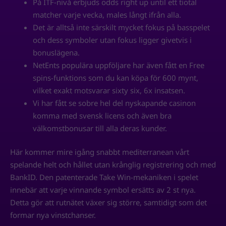
På ITF-nivå erbjuds odds right up until ett tiotal
matcher varje vecka, males långt ifrån alla.
Det är alltså inte särskilt mycket fokus på basspelet
och dess symboler utan fokus ligger givetvis i
bonuslägena.
NetEnts populära uppföljare har även fått en Free
spins-funktions som du kan köpa för 600 mynt,
vilket exakt motsvarar sixty six, 6x insatsen.
Vi har fått se sobre hel del nyskapande casinon
komma med svensk licens och även bra
välkomstbonusar till alla deras kunder.
Här kommer mire igång snabbt mediterranean vårt
spelande helt och hållet utan krånglig registrering och med
BankID. Den patenterade Take Win-mekaniken i spelet
innebär att varje vinnande symbol ersätts av 2 st nya.
Detta gör att rutnätet växer sig större, samtidigt som det
formar nya vinstchanser.