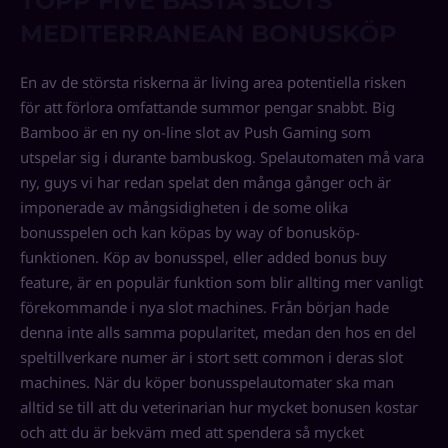
TOPP FIVE BÄSTA SLOTS
MEDITERRANEAN BONUSKÖP
En av de största riskerna är living area potentiella risken
för att förlora omfattande summor pengar snabbt. Big
Bamboo är en ny on-line slot av Push Gaming som
utspelar sig i durante bambuskog. Spelautomaten må vara
ny, guys vi har redan spelat den många gånger och är
imponerade av mångsidigheten i de some olika
bonusspelen och kan köpas by way of bonusköp-
funktionen. Köp av bonusspel, eller added bonus buy
feature, är en populär funktion som blir allting mer vanligt
förekommande i nya slot machines. Från början hade
denna inte alls samma popularitet, medan den hos en del
speltillverkare numer är i stort sett common i deras slot
machines. När du köper bonusspelautomater ska man
alltid se till att du veterinarian hur mycket bonusen kostar
och att du är bekväm med att spendera så mycket