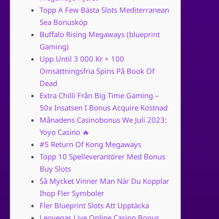
Topp A Few Bästa Slots Mediterranean
Sea Bonusköp
Buffalo Rising Megaways (blueprint
Gaming)
Upp Until 3 000 Kr + 100
Omsättningsfria Spins På Book Of
Dead
Extra Chilli Från Big Time Gaming –
50x Insatsen I Bonus Acquire Kostnad
Månadens Casinobonus We Juli 2023:
Yoyo Casino 🔥
#5 Return Of Kong Megaways
Topp 10 Spelleverantörer Med Bonus
Buy Slots
Så Mycket Vinner Man När Du Kopplar
Ihop Fler Symboler
Fler Blueprint Slots Att Upptäcka
Leovegas Live Online Casino Bonus