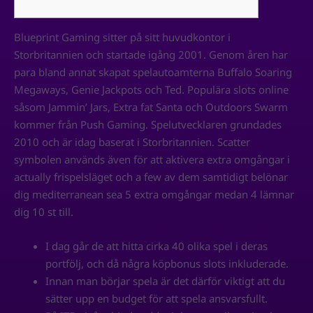
Blueprint Gaming sitter på sitt huvudkontor i
Storbritannien och startade igång 2001. Genom åren har
para bland annat skapat spelautoamterna Buffalo Soaring
Megaways, Genie Jackpots och Ted. Populära slots online
såsom Jammin’ Jars, Extra fat Santa och Outdoors Swarm
kommer från Push Gaming. Spelutvecklaren grundades
2010 och är idag baserat i Storbritannien. Scatter
symbolen används även för att aktivera extra omgångar i
actually frispelsläget och a few av dem samtidigt belönar
dig mediterranean sea 5 extra omgångar medan 4 lämnar
dig 10 st till.
I dag går de att hitta cirka 40 olika spel i deras
portfölj, och då några köpbonus slots inkluderade.
Innan man börjar spela är det därför viktigt att du
sätter upp en budget för att spela ansvarsfullt.