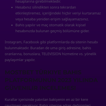
hesaplarına girebilmektedir.
Hesabınız silindikten sonra tekrardan
etkinleştiremez, içeriğindeki hiçbir veriyi kurtaramaz
veya hesaba yeniden erişim sağlayamazsınız.
Bahis yapılır ve maç otomatik olarak kişisel
hesabınızda bulunan geçmiş bölümüne gider.
Instagram, Facebook gibi platformlarda da sitenin hesabı
bulunmaktadır. Buradan de uma giriş adresine, bahis
oranlarına, bonuslara, TELEVISION hizmetine vs. yönelik
paylaşımlar yapılır.
MOSTBET TÜRKIYE BAHIS
PLATFORMUNUN 2023 YILINDA
GÜVENILIR INCELEMESI
Kurallar içerisinde yatırılan bakiyenin en az bir kere
çevrilmesi gerekiyor. Bahis sitesine adres değişimleri