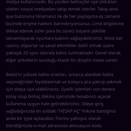
medya kullanıcısıdır. Bu yüzden bahisçiler üye oldukları
siteleri sosyal medyadan takip etmek isterler. Takip ainsi
que butonuna tıklamanız ile de her paylaşıma eş zamanlı
biçimde erişme hakkını barındırıyorsunuz. Limit bilgilerine
dikkat ederek sizler para bu süreci başarılı şekilde
tamamlayarak oyunlara katılım sağlayabilirsiniz. Most bet
casino, eSporlar ve sanal etkinlikler dahil olmak üzere
yaklaşık 20 spor dalında bahis sunmaktadır. Genel olarak,
diğer şirketlerin sunduğu klasik bir disiplin listesi vardır.
Betist’in yüksek bahis oranları, onlarca alandaki bahis
seçeneğinden faydalanmak ve kolayca pra yatırıp çekmek
için siteye üye olabilirsiniz. Üyelik işlemleri son derece
kolay olup birkaç dakika içerisinde hesabınızı açarak
kullanıma uygun hale getirebilirsiniz. Siteye giriş
sağladığınızda en soldaki “HESAP AÇ” linkine bastığınız
anda bir type açılacaktır. Formu yalnışsız olarak
bitirdiğinizde e-mail adresinize aktivasyon kodu