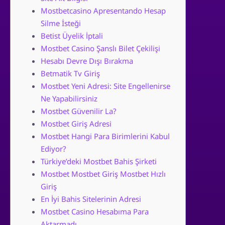
Mostbetcasino Apresentando Hesap
Silme İsteği
Betist Üyelik İptali
Mostbet Casino Şanslı Bilet Çekilişi
Hesabı Devre Dışı Bırakma
Betmatik Tv Giriş
Mostbet Yeni Adresi: Site Engellenirse
Ne Yapabilirsiniz
Mostbet Güvenilir La?
Mostbet Giriş Adresi
Mostbet Hangi Para Birimlerini Kabul
Ediyor?
Türkiye’deki Mostbet Bahis Şirketi
Mostbet Mostbet Giriş Mostbet Hızlı
Giriş
En İyi Bahis Sitelerinin Adresi
Mostbet Casino Hesabıma Para
Aktarmadı