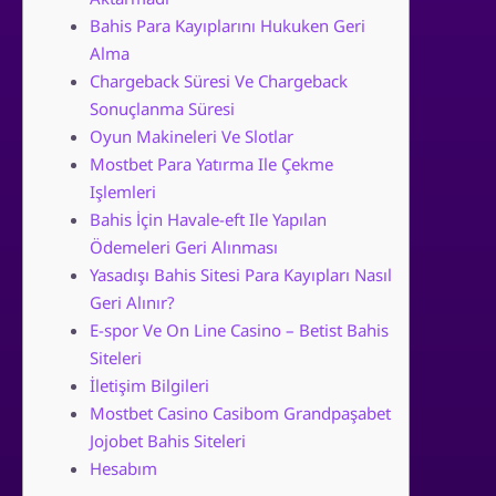
Bahis Para Kayıplarını Hukuken Geri
Alma
Chargeback Süresi Ve Chargeback
Sonuçlanma Süresi
Oyun Makineleri Ve Slotlar
Mostbet Para Yatırma Ile Çekme
Işlemleri
Bahis İçin Havale-eft Ile Yapılan
Ödemeleri Geri Alınması
Yasadışı Bahis Sitesi Para Kayıpları Nasıl
Geri Alınır?
E-spor Ve On Line Casino – Betist Bahis
Siteleri
İletişim Bilgileri
Mostbet Casino Casibom Grandpaşabet
Jojobet Bahis Siteleri
Hesabım