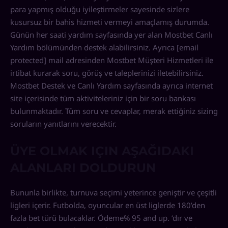
para yapmış olduğu iyileştirmeler sayesinde sizlere
kusursuz bir bahis hizmeti vermeyi amaçlamış durumda.
Günün her saati yardım sayfasında yer alan Mostbet Canlı
Yardım bölümünden destek alabilirsiniz. Ayrıca [email
protected] mail adresinden Mostbet Müşteri Hizmetleri ile
irtibat kurarak soru, görüş ve taleplerinizi iletebilirsiniz.
Mostbet Destek ve Canlı Yardım sayfasında ayrıca internet
site içerisinde tüm aktiviteleriniz için bir soru bankası
bulunmaktadır. Tüm soru ve cevaplar, merak ettiğiniz sizing
soruların yanıtlarını verecektir.
ÜYE OLMAK IÇIN AŞAĞIDAKI
ALANLARI DOLDURUN
Bununla birlikte, turnuva seçimi yeterince geniştir ve çeşitli
ligleri içerir. Futbolda, oyuncular en üst liglerde 180’den
fazla bet türü bulacaklar. Ödeme% 95 and up. ‘dır ve