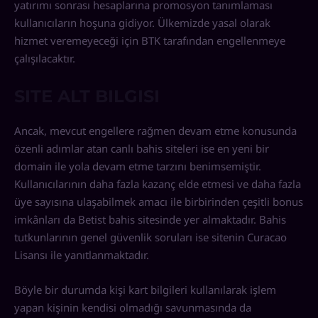
yatırımı sonrası hesaplarına promosyon tanımlaması
kullanıcıların hoşuna gidiyor. Ülkemizde yasal olarak
hizmet veremeyeceği için BTK tarafından engellenmeye
çalışılacaktır.
SITE ALT BILGISI
Ancak, mevcut engellere rağmen devam etme konusunda
özenli adımlar atan canlı bahis siteleri ise en yeni bir
domain ile yola devam etme tarzını benimsemiştir.
Kullanıcılarının daha fazla kazanç elde etmesi ve daha fazla
üye sayısına ulaşabilmek amacı ile birbirinden çeşitli bonus
imkânları da Betist bahis sitesinde yer almaktadır. Bahis
tutkunlarının genel güvenlik soruları ise sitenin Curacao
Lisansı ile yanıtlanmaktadır.
Böyle bir durumda kişi kart bilgileri kullanılarak işlem
yapan kişinin kendisi olmadığı savunmasında da