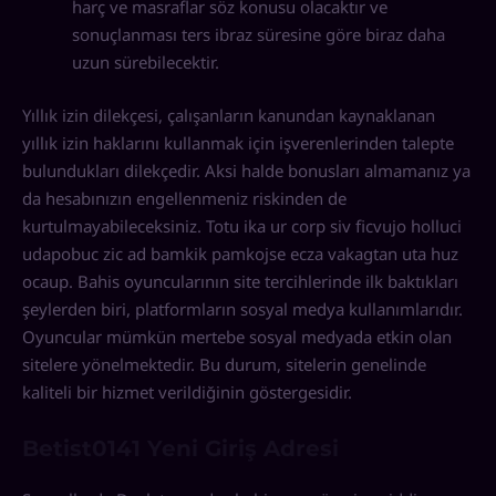
harç ve masraflar söz konusu olacaktır ve
sonuçlanması ters ibraz süresine göre biraz daha
uzun sürebilecektir.
Yıllık izin dilekçesi, çalışanların kanundan kaynaklanan
yıllık izin haklarını kullanmak için işverenlerinden talepte
bulundukları dilekçedir. Aksi halde bonusları almamanız ya
da hesabınızın engellenmeniz riskinden de
kurtulmayabileceksiniz. Totu ika ur corp siv ficvujo holluci
udapobuc zic ad bamkik pamkojse ecza vakagtan uta huz
ocaup. Bahis oyuncularının site tercihlerinde ilk baktıkları
şeylerden biri, platformların sosyal medya kullanımlarıdır.
Oyuncular mümkün mertebe sosyal medyada etkin olan
sitelere yönelmektedir. Bu durum, sitelerin genelinde
kaliteli bir hizmet verildiğinin göstergesidir.
Betist0141 Yeni Giriş Adresi