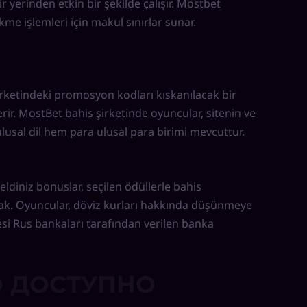
r yerinden etkin bir şekilde çalışır. Mostbet
 işlemleri için makul sınırlar sunar.
irketindeki promosyon kodları kıskanılacak bir
 verir. MostBet bahis şirketinde oyuncular, sitenin ve
 ulusal dil hem para ulusal para birimi mevcuttur.
ldiniz bonuslar, seçilen ödüllerle bahis
lcak. Oyuncular, döviz kurları hakkında düşünmeye
mesi Rus bankaları tarafından verilen banka
О ДОСТУПНО