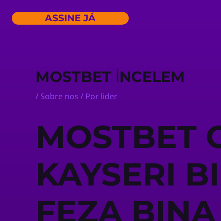
Ir
ASSINE JÁ
para
o
conteúdo
MOSTBET İNCELEM
Post
navigation
/
Sobre nos
/ Por
lider
MOSTBET C
KAYSERI B
FEZA BINA