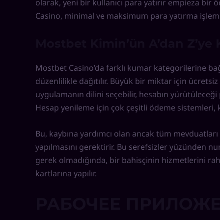
olarak, yeni bir kullanıcı para yatırır empieza bir
Casino, minimal ve maksimum para yatırma işlemle
Mostbet Kimin’ün A’dan Z’ye 
Mostbet Casino’da farklı kumar kategorilerine bağ
düzenlilikle dağıtılır. Büyük bir miktar için ücretsi
uygulamanın dilini seçebilir, hesabın yürütüleceği p
Hesap yenileme için çok çeşitli ödeme sistemleri, ku
Bu, kaybına yardımcı olan ancak tüm mevduatları bo
yapılmasını gerektirir. Bu serefsizler yüzünden n
gerek olmadığında, bir bahisçinin hizmetlerini rah
kartlarına yapılır.
РАБОЧЕЕ ПРИЛОЖЕ