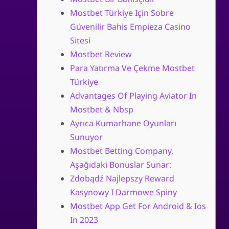
Mostbet Türkiye Için Sobre
Güvenilir Bahis Empieza Casino
Sitesi
Mostbet Review
Para Yatırma Ve Çekme Mostbet
Türkiye
Advantages Of Playing Aviator In
Mostbet & Nbsp
Ayrıca Kumarhane Oyunları
Sunuyor
Mostbet Betting Company,
Aşağıdaki Bonuslar Sunar:
Zdobądź Najlepszy Reward
Kasynowy I Darmowe Spiny
Mostbet App Get For Android & Ios
In 2023