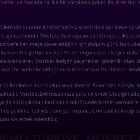
 hatları ve masada harika bir karşılama paketi ile, ister slo
ri’nde durante iyi Mostbet240 sitesi için kısa listeye oy ve
ğil, aynı zamanda Mostbet Azerbaycan dahil birçok ülkede de
ostbet’e katılmaya davet ettiğiniz için doğum günü bonusla
oad on the particular App Store” düğmesine tıklayın, daha s
e özel olarak Mostbet iletişim seçenekleri güvenilir olan iz
nasıl bir web site olduğunu bilmek ve nasıl bir hizmet verdi
 bültenlerine abone olun veya sitemizi favorinize ekleyin. M
maktadır. Mostbet240 hesabınıza para eklemek istediğinizde bu
iye’de 2018 yılından beri bahis sektöründe hizmet vermekte 
 hoş geldiniz hediyesi, tüm yeni oyuncuların katılabileceği
ğunu söylemek önemlidir.
EMO TÜRKIYE ️ MOSBET 