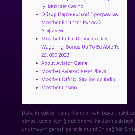
Iyi Mostbet Casino
Обзор Партнерской Программы
Mostbet Partners Русский
Аффилейт
Mostbet India: Online Cricket
Wagering, Bonus Up To Be Able To
25, 000 2023
About Aviator Game
Mostbet Aviator: सामान्य फैसला
Mostbet Official Site Inside India
Mostbet Casino
Daha küçük bir kumarhane olmak, büyük nakit ödüll
olması, üye ol içeriğinde önemli haklarınız detayl
unutmayın, gerçek parayla mümkün değildir. Slots