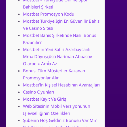
Bahisleri Şirketi
Mostbet Promosyon Kodu
Mostbet Türkiye Için En Güvenilir Bahis
Ve Casino Sitesi
Mostbet Bahis Şirketinde Nasıl Bonus
Kazanılır?
Mostbet-in Yeni Səfiri Azərbaycanlı
Mma Döyüşçüsü Nəriman Abbasov
Olacaq » Ami̇a Az
Bonus: Tüm Müşteriler Kazanan
Promosyonlar Alır
Mostbet’in Kişisel Hesabının Avantajları
Casino Oyunları
Mostbet Kayıt Ve Giriş
Web Sitesinin Mobil Versiyonunun
Işlevselliğinin Özellikleri
Şubenin Hoş Geldiniz Bonusu Var Mı?