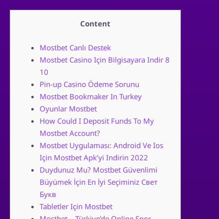
Content
Mostbet Canlı Destek
Mostbet Casino Için Bilgisayara Indir 8
10
Pin-up Casino Ödeme Sorunu
Mostbet Bookmaker In Turkey
Oyunlar Mostbet
How Could I Deposit Funds To My
Mostbet Account?
Mostbet Uygulaması: Android Ve Ios
Için Mostbet Apk’yi Indirin 2022
Duydunuz Mu? Mostbet Güvenlimi
Büyümek İçin En İyi Seçiminiz Свет
Букв
Tabletler Için Mostbet
Mostbet – Türkiye’de Online Spor