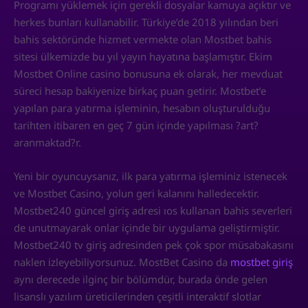
Programı yüklemek için gerekli dosyalar kamuya açıktır ve
herkes bunları kullanabilir. Türkiye’de 2018 yılından beri
bahis sektöründe hizmet vermekte olan Mostbet bahis
sitesi ülkemizde bu yıl yayın hayatına başlamıştır. Ekim
Mostbet Online casino bonusuna ek olarak, her mevduat
süreci hesap bakiyenize birkaç puan getirir. Mostbet’e
yapılan para yatırma işleminin, hesabın oluşturulduğu
tarihten itibaren en geç 7 gün içinde yapılması ?art?
aranmaktad?r.
Yeni bir oyuncuysanız, ilk para yatırma işleminiz istenecek
ve Mostbet Casino, yolun geri kalanını halledecektir.
Mostbet240 güncel giriş adresi ıos kullanan bahis severleri
de unutmayarak onlar içinde bir uygulama geliştirmiştir.
Mostbet240 tv giriş adresinden pek çok spor müsabakasını
naklen izleyebiliyorsunuz. MostBet Casino da
mostbet giriş
aynı derecede ilginç bir bölümdür, burada önde gelen
lisanslı yazılım üreticilerinden çeşitli interaktif slotlar