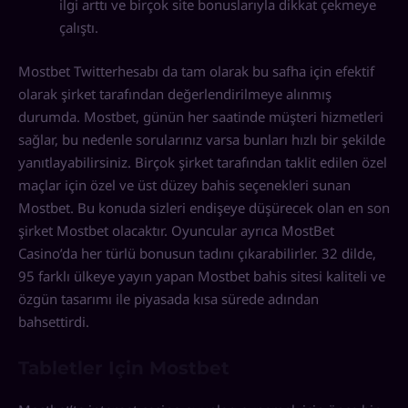
ilgi arttı ve birçok site bonuslarıyla dikkat çekmeye
çalıştı.
Mostbet Twitterhesabı da tam olarak bu safha için efektif
olarak şirket tarafından değerlendirilmeye alınmış
durumda. Mostbet, günün her saatinde müşteri hizmetleri
sağlar, bu nedenle sorularınız varsa bunları hızlı bir şekilde
yanıtlayabilirsiniz. Birçok şirket tarafından taklit edilen özel
maçlar için özel ve üst düzey bahis seçenekleri sunan
Mostbet. Bu konuda sizleri endişeye düşürecek olan en son
şirket Mostbet olacaktır. Oyuncular ayrıca MostBet
Casino’da her türlü bonusun tadını çıkarabilirler. 32 dilde,
95 farklı ülkeye yayın yapan Mostbet bahis sitesi kaliteli ve
özgün tasarımı ile piyasada kısa sürede adından
bahsettirdi.
Tabletler Için Mostbet