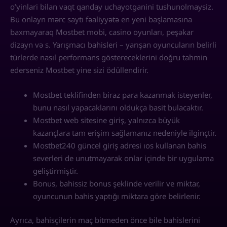
o’yinlari bilan vaqt qanday uchayotganini tushunolmaysiz.
Bu onlayn mərc saytı fəaliyyətə en yeni başlamasına
baxmayaraq Mostbet mobi, casino oyunları, peşəkar
dizayn və s. Yarışmacı bahisleri – yarışan oyuncuların belirli
türlerde nasıl performans göstereceklerini doğru tahmin
ederseniz Mostbet yine sizi ödüllendirir.
Mostbet teklifinden biraz para kazanmak isteyenler,
bunu nasıl yapacaklarını oldukça basit bulacaktır.
Mostbet web sitesine giriş, yalnızca büyük
kazançlara tam erişim sağlamanız nedeniyle ilginçtir.
Mostbet240 güncel giriş adresi ıos kullanan bahis
severleri de unutmayarak onlar içinde bir uygulama
geliştirmiştir.
Bonus, bahissiz bonus şeklinde verilir ve miktar,
oyuncunun bahis yaptığı miktara göre belirlenir.
Ayrıca, bahisçilerin maç bitmeden önce bile bahislerini