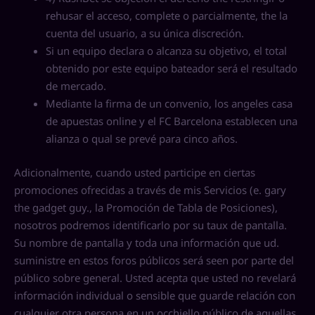
rehusar el acceso, complete o parcialmente, the la
cuenta del usuario, a su única discreción.
Si un equipo declara o alcanza su objetivo, el total
obtenido por este equipo bateador será el resultado
de mercado.
Mediante la firma de un convenio, los angeles casa
de apuestas online y el FC Barcelona establecen una
alianza o qual se prevé para cinco años.
Adicionalmente, cuando usted participe en ciertas
promociones ofrecidas a través de mis Servicios (e. gary
the gadget guy., la Promoción de Tabla de Posiciones),
nosotros podremos identificarlo por su taux de pantalla.
Su nombre de pantalla y toda una información que ud.
suministre en estos foros públicos será seen por parte del
público sobre general. Usted acepta que usted no revelará
información individual o sensible que guarde relación con
cualquier otra persona en un occhiello público de aquellas