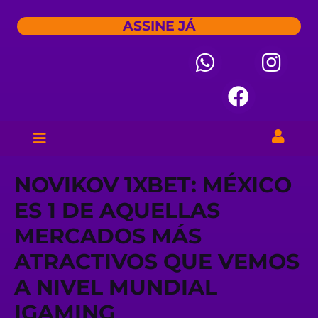
Ir
ASSINE JÁ
para
o
W
F
I
conteúdo
h
a
n
a
c
s
t
e
t
s
b
a
Menu
PÁGINA EM MANUTENÇÃO
Para sua empresa
Trabalhe conosco
a
o
g
Post
p
o
r
NOVIKOV 1XBET: MÉXICO
navigation
p
k
a
ES 1 DE AQUELLAS
m
MERCADOS MÁS
ATRACTIVOS QUE VEMOS
A NIVEL MUNDIAL
IGAMING