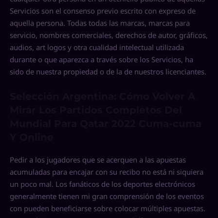
Servicios son el consenso previo escrito con expreso de
aquella persona. Todas todas las marcas, marcas para
servicio, nombres comerciales, derechos de autor, gráficos,
audios, art logos y otra cualidad intelectual utilizada
durante o que aparezca a través sobre los Servicios, ha
sido de nuestra propiedad o de la de nuestros licenciantes.
Selección Argentina: Cómo Volver A
Mirar Los Partidos Completos Del
Mundial Para Qatar 2022 Cuma-cuma
Y Online
Pedir a los jugadores que se acerquen a las apuestas
acumuladas para encajar con su recibo no está ni siquiera
un poco mal. Los fanáticos de los deportes electrónicos
generalmente tienen mi gran comprensión de los eventos
con pueden beneficiarse sobre colocar múltiples apuestas.