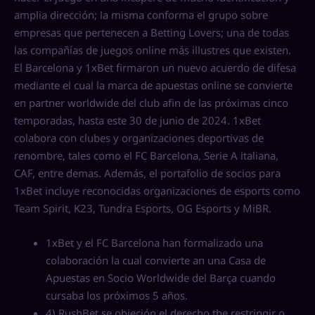
amplia dirección; la misma conforma el grupo sobre
empresas que pertenecen a Betting Lovers; una de todas
las compañías de juegos online más illustres que existen.
El Barcelona y 1xBet firmaron un nuevo acuerdo de difesa
mediante el cual la marca de apuestas online se convierte
en partner worldwide del club afin de las próximas cinco
temporadas, hasta este 30 de junio de 2024. 1xBet
colabora con clubes y organizaciones deportivas de
renombre, tales como el FC Barcelona, Serie A italiana,
CAF, entre demas. Además, el portafolio de socios para
1xBet incluye reconocidas organizaciones de esports como
Team Spirit, K23, Tundra Esports, OG Esports y MiBR.
1xBet y el FC Barcelona han formalizado una
colaboración la cual convierte an una Casa de
Apuestas en Socio Worldwide del Barça cuando
cursaba los próximos 5 años.
4) RushBet se objeción el derecho the restringir o