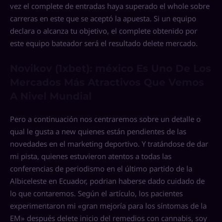
vez el complete de entradas haya superado el whole sobre
carreras en este que se aceptó la apuesta. Si un equipo
declara o alcanza tu objetivo, el complete obtenido por
este equipo bateador será el resultado delete mercado.
Novikov (1xbet): méxico Es Uno De Los
Mercados Más Atractivos Que Vemos
A Nivel Mundial
Pero a continuación nos centraremos sobre un detalle o
qual le gusta a new quienes están pendientes de las
novedades en el marketing deportivo. Y tratándose de dar
mi pista, quienes estuvieron atentos a todas las
conferencias de periodismo en el último partido de la
Albiceleste en Ecuador, podrian haberse dado cuidado de
lo que contaremos. Según el artículo, los pacientes
experimentaron mi «gran mejoría para los síntomas de la
EM» después delete inicio del remedios con cannabis, soy