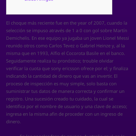
El choque más reciente fue en the year of 2007, cuando la
selección se impuso através de 1 a 0 con gol sobre Martín
Demichelis. En ese equipo ya jugaba un joven Lionel Messi
reunido otros como Carlos Tevez o Gabriel Heinze y, al la
misma que en 1993, Alfio el Cocorota Basile en el banco.
Seguidamente realiza tu pronóstico; trouble olvidar
verificar la cuota que sony ericsson ofrece por el; y finaliza
indicando la cantidad de dinero que vas an invertir. El
proceso de inspección es muy simple, solo basta con
suministrar tus datos de manera correcta y confirmar un
registro. Una sucesión creado tu cuidado, la cual se
identifica por el nombre de usuario y una clave de acceso;
ingresa en la misma afin de proceder con un ingreso de
dinero.