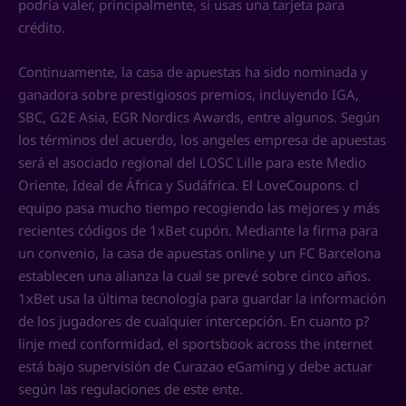
podría valer, principalmente, si usas una tarjeta para
crédito.
Continuamente, la casa de apuestas ha sido nominada y
ganadora sobre prestigiosos premios, incluyendo IGA,
SBC, G2E Asia, EGR Nordics Awards, entre algunos. Según
los términos del acuerdo, los angeles empresa de apuestas
será el asociado regional del LOSC Lille para este Medio
Oriente, Ideal de África y Sudáfrica. El LoveCoupons. cl
equipo pasa mucho tiempo recogiendo las mejores y más
recientes códigos de 1xBet cupón. Mediante la firma para
un convenio, la casa de apuestas online y un FC Barcelona
establecen una alianza la cual se prevé sobre cinco años.
1xBet usa la última tecnología para guardar la información
de los jugadores de cualquier intercepción. En cuanto p?
linje med conformidad, el sportsbook across the internet
está bajo supervisión de Curazao eGaming y debe actuar
según las regulaciones de este ente.