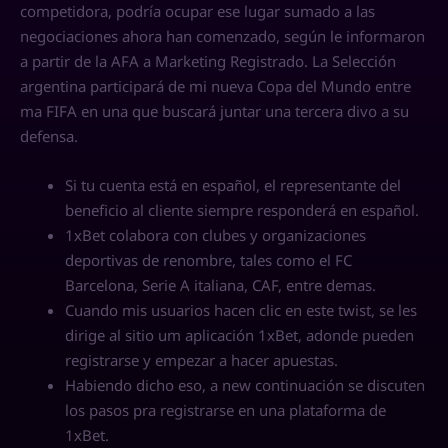
competidora, podría ocupar ese lugar sumado a las
negociaciones ahora han comenzado, según le informaron
a partir de la AFA a Marketing Registrado. La Selección
argentina participará de mi nueva Copa del Mundo entre
ma FIFA en una que buscará juntar una tercera divo a su
defensa.
Si tu cuenta está en español, el representante del
beneficio al cliente siempre responderá en español.
1xBet colabora con clubes y organizaciones
deportivas de renombre, tales como el FC
Barcelona, Serie A italiana, CAF, entre demas.
Cuando mis usuarios hacen clic en este twist, se les
dirige al sitio um aplicación 1xBet, adonde pueden
registrarse y empezar a hacer apuestas.
Habiendo dicho eso, a new continuación se discuten
los pasos pra registrarse en una plataforma de
1xBet.