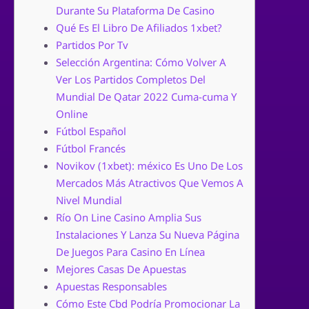
Durante Su Plataforma De Casino
Qué Es El Libro De Afiliados 1xbet?
Partidos Por Tv
Selección Argentina: Cómo Volver A
Ver Los Partidos Completos Del
Mundial De Qatar 2022 Cuma-cuma Y
Online
Fútbol Español
Fútbol Francés
Novikov (1xbet): méxico Es Uno De Los
Mercados Más Atractivos Que Vemos A
Nivel Mundial
Río On Line Casino Amplia Sus
Instalaciones Y Lanza Su Nueva Página
De Juegos Para Casino En Línea
Mejores Casas De Apuestas
Apuestas Responsables
Cómo Este Cbd Podría Promocionar La