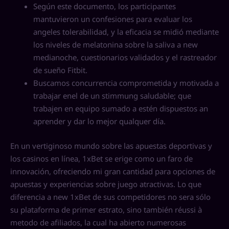
Según este documento, los participantes
mantuvieron un confesiones para evaluar los
angeles tolerabilidad, y la eficacia se midió mediante
los niveles de melatonina sobre la saliva a new
medianoche, cuestionarios validados y el rastreador
de sueño Fitbit.
Buscamos concurrencia comprometida y motivada a
trabajar enel de un stimmung saludable; que
trabajen en equipo sumado a estén dispuestos an
aprender y dar lo mejor qualquer día.
En un vertiginoso mundo sobre las apuestas deportivas y
los casinos en línea, 1xBet se erige como un faro de
innovación, ofreciendo mi gran cantidad para opciones de
apuestas y experiencias sobre juego atractivas. Lo que
diferencia a new 1xBet de sus competidores no sera sólo
su plataforma de primer estrato, sino también réussi à
metodo de afiliados, la cual ha abierto numerosas