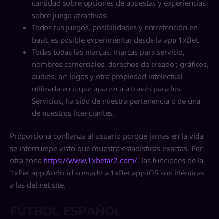
cantidad sobre opciones de apuestas y experiencias
sobre juego atractivas.
Todos tus juegos, posibilidades y entretención en
basic es posible experimentar desde la app 1xBet.
Todas todas las marcas, marcas para servicio,
nombres comerciales, derechos de creador, gráficos,
audios, art logos y otra propiedad intelectual
utilizada en o que aparezca a través para los
Servicios, ha sido de nuestra pertenencia o de una
de nuestros licenciantes.
Proporciona confianza al usuario porque jamas en la vida
se interrumpe visto que muestra estadísticas exactas. Por
otra zona
https://www.1xbetar2.com/
, las funciones de la
1xBet app Android sumado a 1xBet app iOS son idénticas
a las del net site.
FÚTBOL ESPAÑOL