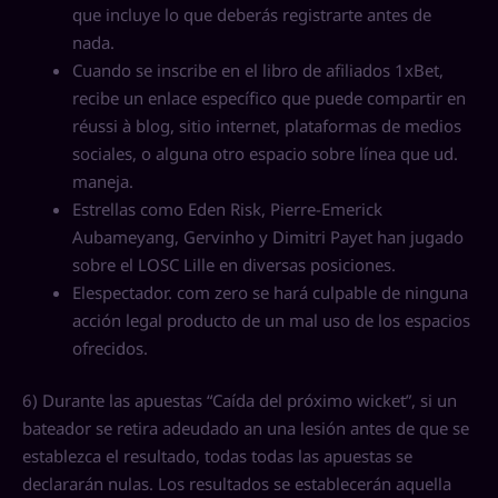
que incluye lo que deberás registrarte antes de
nada.
Cuando se inscribe en el libro de afiliados 1xBet,
recibe un enlace específico que puede compartir en
réussi à blog, sitio internet, plataformas de medios
sociales, o alguna otro espacio sobre línea que ud.
maneja.
Estrellas como Eden Risk, Pierre-Emerick
Aubameyang, Gervinho y Dimitri Payet han jugado
sobre el LOSC Lille en diversas posiciones.
Elespectador. com zero se hará culpable de ninguna
acción legal producto de un mal uso de los espacios
ofrecidos.
6) Durante las apuestas “Caída del próximo wicket”, si un
bateador se retira adeudado an una lesión antes de que se
establezca el resultado, todas todas las apuestas se
declararán nulas. Los resultados se establecerán aquella