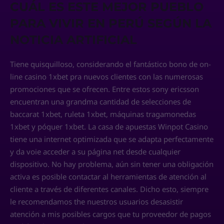
CUÁL ES ESTE MEJOR PUEBLO
PARA VIVIR EN PERÚ SEGÚN LA
NOTICIA ARTIFICIAL
Tiene quisquilloso, considerando el fantástico bono de on-
line casino 1xbet pra nuevos clientes con las numerosas
promociones que se ofrecen. Entre estos sony ericsson
encuentran una grandma cantidad de selecciones de
baccarat 1xbet, ruleta 1xbet, máquinas tragamonedas
1xbet y póquer 1xbet. La casa de apuestas Winpot Casino
tiene una internet optimizada que se adapta perfectamente
y da voie acceder a su página net desde cualquier
dispositivo. No hay problema, aún sin tener una obligación
activa es posible contactar al herramientas de atención al
cliente a través de diferentes canales. Dicho esto, siempre
le recomendamos the nuestros usuarios desasistir
atención a mis posibles cargos que tu proveedor de pagos