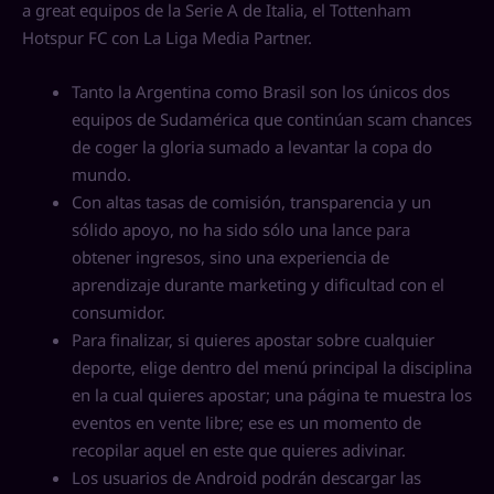
a great equipos de la Serie A de Italia, el Tottenham
Hotspur FC con La Liga Media Partner.
Tanto la Argentina como Brasil son los únicos dos
equipos de Sudamérica que continúan scam chances
de coger la gloria sumado a levantar la copa do
mundo.
Con altas tasas de comisión, transparencia y un
sólido apoyo, no ha sido sólo una lance para
obtener ingresos, sino una experiencia de
aprendizaje durante marketing y dificultad con el
consumidor.
Para finalizar, si quieres apostar sobre cualquier
deporte, elige dentro del menú principal la disciplina
en la cual quieres apostar; una página te muestra los
eventos en vente libre; ese es un momento de
recopilar aquel en este que quieres adivinar.
Los usuarios de Android podrán descargar las