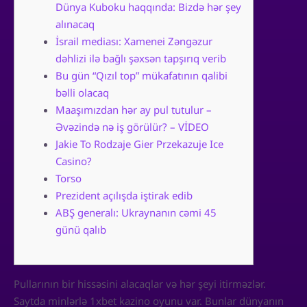
Dünya Kuboku haqqında: Bizdə hər şey
alınacaq
İsrail mediası: Xamenei Zəngəzur
dəhlizi ilə bağlı şəxsən tapşırıq verib
Bu gün “Qızıl top” mükafatının qalibi
bəlli olacaq
Maaşımızdan hər ay pul tutulur –
Əvəzində nə iş görülür? – VİDEO
Jakie To Rodzaje Gier Przekazuje Ice
Casino?
Torso
Prezident açılışda iştirak edib
ABŞ generalı: Ukraynanın cəmi 45
günü qalıb
Pullarının bir hissəsini alacaqlar və hər şeyi itirməzlər.
Saytda minlərlə 1xbet kazino oyunu var. Bunlar dünyanın