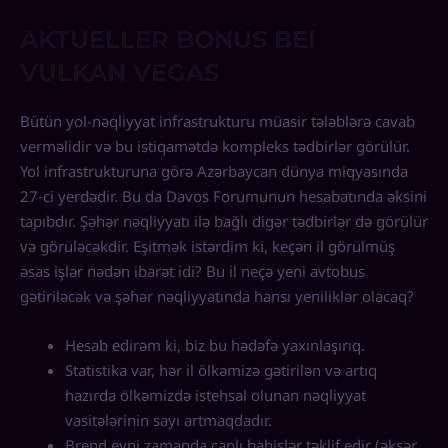
AKTUELLER BONUS BEI
VULKAN VEGAS
Bütün yol-nəqliyyat infrastrukturu müasir tələblərə cavab
verməlidir və bu istiqamətdə kompleks tədbirlər görülür.
Yol infrastrukturuna görə Azərbaycan dünya miqyasında
27-ci yerdədir. Bu da Davos Forumunun hesabatında əksini
tapıbdır. Şəhər nəqliyyatı ilə bağlı digər tədbirlər də görülür
və görüləcəkdir. Eşitmək istərdim ki, keçən il görülmüş
əsas işlər nədən ibarət idi? Bu il neçə yeni avtobus
gətiriləcək və şəhər nəqliyyatında hansı yeniliklər olacaq?
Hesab edirəm ki, biz bu hədəfə yaxınlaşırıq.
Statistika var, hər il ölkəmizə gətirilən və artıq
hazırda ölkəmizdə istehsal olunan nəqliyyat
vasitələrinin sayı artmaqdadır.
Brend eyni zamanda canlı bahislər təklif edir (əksər