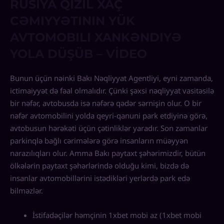
RUSIYA QIZIL XAÇ
CƏMIYYƏTININ YÜK
AVTOMOBILI XANKƏNDIYƏ
YOLA DÜŞÜB – VİDEO
Bunun üçün nəinki Bakı Nəqliyyat Agentliyi, eyni zamanda,
ictimaiyyət də fəal olmalıdır. Çünki şəxsi nəqliyyat vasitəsilə
bir nəfər, avtobusda isə nəfərə qədər sərnişin olur. O bir
nəfər avtomobilini yolda qeyri-qanuni park etdiyinə görə,
avtobusun hərəkəti üçün çətinliklər yaradır. Son zamanlar
parkinqlə bağlı cərimələrə görə insanların müəyyən
narazılıqları olur. Amma Bakı paytaxt şəhərimizdir, bütün
ölkələrin paytaxt şəhərlərində olduğu kimi, bizdə də
insanlar avtomobillərini istədikləri yerlərdə park edə
bilməzlər.
İstifadəçilər həmçinin 1xbet mobi az (1xbet mobi