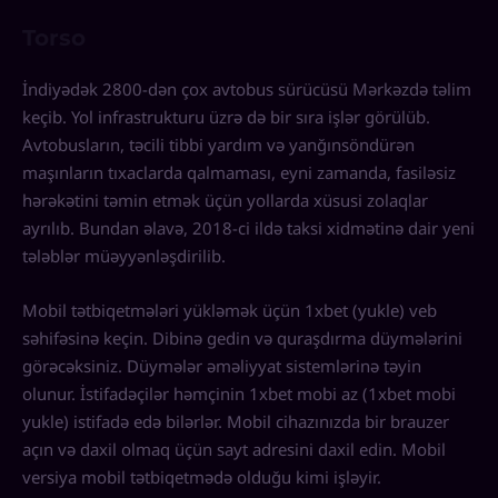
Torso
İndiyədək 2800-dən çox avtobus sürücüsü Mərkəzdə təlim
keçib. Yol infrastrukturu üzrə də bir sıra işlər görülüb.
Avtobusların, təcili tibbi yardım və yanğınsöndürən
maşınların tıxaclarda qalmaması, eyni zamanda, fasiləsiz
hərəkətini təmin etmək üçün yollarda xüsusi zolaqlar
ayrılıb. Bundan əlavə, 2018-ci ildə taksi xidmətinə dair yeni
tələblər müəyyənləşdirilib.
Mobil tətbiqetmələri yükləmək üçün 1xbet (yukle) veb
səhifəsinə keçin. Dibinə gedin və quraşdırma düymələrini
görəcəksiniz. Düymələr əməliyyat sistemlərinə təyin
olunur. İstifadəçilər həmçinin 1xbet mobi az (1xbet mobi
yukle) istifadə edə bilərlər. Mobil cihazınızda bir brauzer
açın və daxil olmaq üçün sayt adresini daxil edin. Mobil
versiya mobil tətbiqetmədə olduğu kimi işləyir.