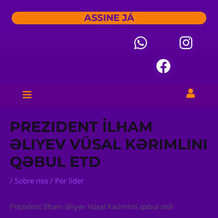
Ir
ASSINE JÁ
para
o
W
F
I
conteúdo
h
a
n
a
c
s
t
e
t
s
b
a
Menu
PÁGINA EM MANUTENÇÃO
Para sua empresa
Trabalhe conosco
a
o
g
Post
p
o
r
PREZIDENT İLHAM
navigation
p
k
a
ƏLIYEV VÜSAL KƏRIMLINI
m
QƏBUL ETD
/
Sobre nos
/ Por
lider
Prezident İlham Əliyev Vüsal Kərimlini qəbul etdi