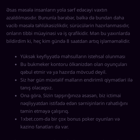
Əsas məsələ insanların yola sərf edəcəyi vaxtın
azaldılmasıdır. Bununla bərabər, bəlkə də bundan daha
vacib məsələ təhlükəsizlikdir, sürücülərin hazırlanmasıdır,
onların tibbi müayinəsi və iş qrafikidir. Mən bu yaxınlarda
bildirdim ki, heç kim gündə 8 saatdan artıq işləməməlidir.
Yüksək keyfiyyətlə məhsulların istehsal olunması
Bu bukmeker kontoru ölkənizdən olan oyunçuları
qəbul etmir və ya hazırda mövcud deyil.
Siz hər gün müxtəlif malların endirimli qiymətləri ilə
tanış olacaqsız.
Ona görə, Sizin tapşırığınıza əsasən, biz ictimai
nəqliyyatdan istifadə edən sərnişinlərin rahatlığını
təmin etməyə çalışırıq.
1xbet.com-da bir çox bonus poker oyunları və
kazino fanatları da var.