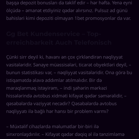
başqa depozit bonusları da təklif edir – hər həftə. Yenə eyni
ölçüdə – əmanət etdiyiniz qədər alırsınız. Pulsuz ad günü
bahisləri kimi depoziti olmayan 1bet promosyonlar da var.
Gg Bet Kundenservice – Top-
erreichbarkeit Auch Telefonisch
Çünki sirr deyil ki, havanı ən çox çirkləndirən nəqliyyat
vasitələridir. Sənaye müəssisələri, ticarət obyektləri deyil, –
bunun statistikası var, – nəqliyyat vasitələridir. Ona görə bu
istiqamətdə əlavə addımlar atılmalıdır. Bir də
maraqlanmaq istəyirəm, – indi şəhərin mərkəzi
hissələrində avtobus xidməti kifayət qədər səmərəlidir, –
qəsəbələrdə vəziyyət necədir? Qəsəbələrdə avtobus
nəqliyyatı ilə bağlı hər hansı bir problem varmı?
– Müxtəlif cihazlarda məlumatlar bir-biri ilə
sinxronlaşdırılır. – Kifayət qədər dəqiq əl ilə tənzimləmə