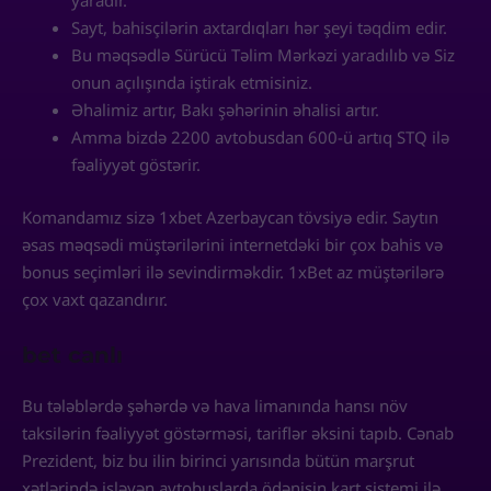
yaradır.
Sayt, bahisçilərin axtardıqları hər şeyi təqdim edir.
Bu məqsədlə Sürücü Təlim Mərkəzi yaradılıb və Siz
onun açılışında iştirak etmisiniz.
Əhalimiz artır, Bakı şəhərinin əhalisi artır.
Amma bizdə 2200 avtobusdan 600-ü artıq STQ ilə
fəaliyyət göstərir.
Komandamız sizə 1xbet Azerbaycan tövsiyə edir. Saytın
əsas məqsədi müştərilərini internetdəki bir çox bahis və
bonus seçimləri ilə sevindirməkdir. 1xBet az müştərilərə
çox vaxt qazandırır.
bet canlı
Bu tələblərdə şəhərdə və hava limanında hansı növ
taksilərin fəaliyyət göstərməsi, tariflər əksini tapıb. Cənab
Prezident, biz bu ilin birinci yarısında bütün marşrut
xətlərində işləyən avtobuslarda ödənişin kart sistemi ilə