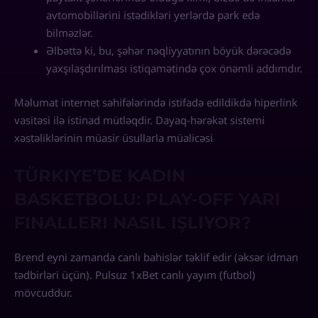
avtomobillərini istədikləri yerlərdə park edə
bilməzlər.
Əlbəttə ki, bu, şəhər nəqliyyatının böyük dərəcədə
yaxşılaşdırılması istiqamətində çox önəmli addımdır.
Məlumat internet səhifələrində istifadə edildikdə hiperlink
vasitəsi ilə istinad mütləqdir. Dayaq-hərəkət sistemi
xəstəliklərinin müasir üsullarla müalicəsi
TÜRKIYE’DE KADIN
BASKETBOLU: PLAY-OFF YARI
FINALLERI NASIL IŞLIYOR?
Brend eyni zamanda canlı bahislər təklif edir (əksər idman
tədbirləri üçün). Pulsuz 1xBet canlı yayım (futbol)
mövcuddur.