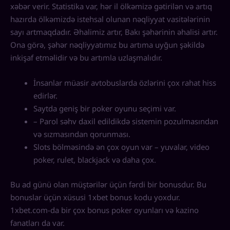
xəbər verir. Statistika var, hər il ölkəmizə gətirilən və artıq
hazırda ölkəmizdə istehsal olunan nəqliyyat vasitələrinin
sayı artmaqdadır. Əhalimiz artır, Bakı şəhərinin əhalisi artır.
Ona görə, şəhər nəqliyyatımız bu artıma uyğun şəkildə
inkişaf etməlidir və bu artımla uzlaşmalıdır.
İnsanlar müasir avtobuslarda özlərini çox rahat hiss
edirlər.
Saytda geniş bir poker oyunu seçimi var.
– Parol səhv daxil edildikdə sistemin pozulmasından
və sızmasından qorunması.
Slots bölməsində ən çox oyun var – yuvalar, video
poker, rulet, blackjack və daha çox.
Bu ad günü olan müştərilər üçün fərdi bir bonusdur. Bu
bonuslar üçün xüsusi 1xbet bonus kodu yoxdur.
1xbet.com-da bir çox bonus poker oyunları və kazino
fanatları da var.