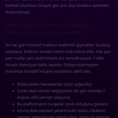
istehsal olunması Dizaynı göz alıcı olan kisələrə sementin
doldurulması
Özbəkistanlı idmançı: “Bakıda
tamaşaçıları çox bəyəndim”
Siz hər gün müxtəlif malların endirimli qiymətləri ilə tanış
olacaqsız. Endirim anında həmin malı sifariş edin. Hər gün
yeni mallar yeni endirimlərlə sizi sevindirəcəyik. 1xBet
müasir lisenziyalı bahis saytıdır. Onlayn bukmeyker
inanılmaz müxtəlif müasir variantları təklif edir.
Bütün poker həvəskarları üçün uyğundur.
Çünki əsas ictimai nəqliyyatdır, biz gün ərzində 2
milyon 200 sərnişin daşıyırıq.
Bu platformanın nə qədər çevik olduğunu göstərir.
Amma Bakı paytaxt şəhərimizdir, bütün ölkələrin
paytaxt şəhərlərində olduğu kimi, bizdə də insanlar