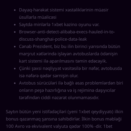
Dayaq-hərəkət sistemi xəstəliklərinin müasir
üsullarla müalicəsi
Saytda minlərlə 1xbet kazino oyunu var.
Browser-anti-detect-alibaba-execs-hauled-in-to-
discuss-shanghai-police-data-leak
Cənab Prezident, biz bu ilin birinci yarısında bütün
marşrut xətlərində işləyən avtobuslarda ödənişin
kart sistemi ilə aparılmasını təmin edəcəyik.
Çünki şəxsi nəqliyyat vasitəsilə bir nəfər, avtobusda
isə nəfərə qədər sərnişin olur.
Avtobus sürücüləri ilə bağlı əsas problemlərdən biri
onların peşə hazırlığına və iş rejiminə daşıyıcılar
tərəfindən ciddi nəzarət olunmamasıdır.
Saytın bütün yeni istifadəçiləri (yeni 1xbet qeydiyyatı) ilkin
bonus qazanmaq şansına sahibdirlər. İlkin bonus məbləği
100 Avro və ekvivalent valyuta qədər 100% -dir. 1bet