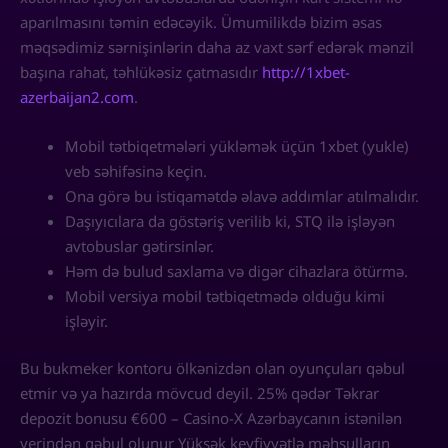
aparılmasını təmin edəcəyik. Ümumilikdə bizim əsas
məqsədimiz sərnişinlərin daha az vaxt sərf edərək mənzil
başına rahat, təhlükəsiz çatmasıdır
http://1xbet-
azerbaijan2.com
.
Mobil tətbiqetmələri yükləmək üçün 1xbet (yukle)
veb səhifəsinə keçin.
Ona görə bu istiqamətdə əlavə addımlar atılmalıdır.
Daşıyıcılara da göstəriş verilib ki, STQ ilə işləyən
avtobuslar gətirsinlər.
Həm də bulud saxlama və digər cihazlara ötürmə.
Mobil versiya mobil tətbiqetmədə olduğu kimi
işləyir.
Bu bukmeker kontoru ölkənizdən olan oyunçuları qəbul
etmir və ya hazırda mövcud deyil. 25% qədər Təkrar
depozit bonusu €600 – Casino-X Azərbaycanın istənilən
yerindən qəbul olunur Yüksək keyfiyyətlə məhsulların