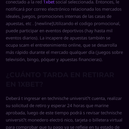
conectado a la red
1xbet
social seleccionada. Entonces, le
notificará por correo electrónico relacionada los mercados
ideales, juegos, promociones internas de las casas de
apuestas, etc . [newline]Utilizando el codigo promocional,
puede participar en eventos deportivos (hay hasta mil
eventos diarios). La incapere de apuestas también se
ocupa scam el entretenimiento online, que se desarrolla
más rápido durante el mercado qualquer día (juegos sobre
televisión, bingo, póquer y apuestas financieras).
¿CUÁNTO TARDA EN RETIRAR
EN 1XBET?
Deberá t ingresar en technische universit?t cuenta, realizar
su solicitud de retiro y esperar 24 horas que marine
aprobada, luego de este tiempo podrá s revisar technische
universit?t monedero electró nico, tarjeta o billetera virtual
para comprobar que tu pago ya se refleje en tu estado de