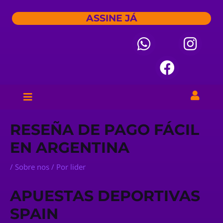
Ir
ASSINE JÁ
para
o
W
F
I
conteúdo
h
a
n
a
c
s
t
e
t
s
b
a
Menu
PÁGINA EM MANUTENÇÃO
Para sua empresa
Trabalhe conosco
a
o
g
Post
p
o
r
RESEÑA DE PAGO FÁCIL
navigation
p
k
a
EN ARGENTINA
m
/
Sobre nos
/ Por
lider
APUESTAS DEPORTIVAS
SPAIN