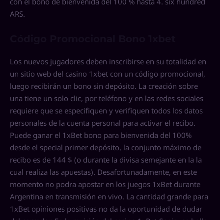
con el bono de bienvenida del 100 % hasta 4. six hundred
ARS.
Código Promocional Bono 1xbet
Los nuevos jugadores deben inscribirse en su totalidad en
un sitio web del casino 1xbet con un código promocional,
luego recibirán un bono sin depósito. La creación sobre
una tiene un solo clic, por teléfono y en las redes sociales
requiere que se especifiquen y verifiquen todos los datos
personales de la cuenta personal para activar el recibo.
Puede ganar el 1xBet bono para bienvenida del 100%
desde el special primer depósito, la conjunto máximo de
recibo es de 144 $ (o durante la divisa semejante en la la
cual realiza las apuestas). Desafortunadamente, en este
momento no podra apostar en los juegos 1xBet durante
Argentina en transmisión en vivo. La cantidad grande para
1xBet opiniones positivas no da la oportunidad de dudar