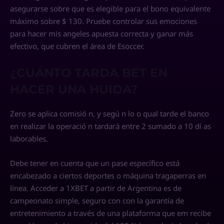
asegurarse sobre que es elegible para el bono equivalente
máximo sobre $ 130. Pruebe controlar sus emociones
para hacer mis angeles apuesta correcta y ganar más
efectivo, que cubren el área de Esoccer.
¿CUÁNTO TARDA BET EN
HACER UNA HUIDA?
Zero se aplica comisió n, y segú n lo o qual tarde el banco
en realizar la operació n tardará entre 2 sumado a 10 dí as
laborables.
Debe tener en cuenta que un pase específico está
encabezado a ciertos deportes o máquina tragaperras en
línea. Acceder a 1XBET a partir de Argentina es de
campeonato simple, seguro con con la garantía de
entretenimiento a través de una plataforma que em recibe