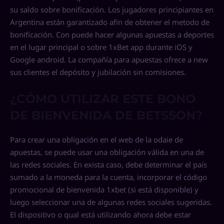
su saldo sobre bonificación. Los jugadores principiantes en
Argentina están garantizado afin de obtener el metodo de
bonificación. Con puede hacer algunas apuestas a deportes
en el lugar principal o sobre 1xBet app durante iOS y
Google android. La compañía para apuestas ofrece a new
sus clientes el depósito y jubilación sin comisiones.
¿CÓMO UTILIZAR ESTE BONO
DE BIENVENIDA DE BETSSON?
Para crear una obligación en el web de la odaie de
apuestas, se puede usar una obligación válida en una de
las redes sociales. En exista caso, debe determinar el país
sumado a la moneda para la cuenta, incorporar el código
promocional de bienvenida 1xbet (si está disponible) y
luego seleccionar una de algunas redes sociales sugeridas.
El dispositivo o qual está utilizando ahora debe estar