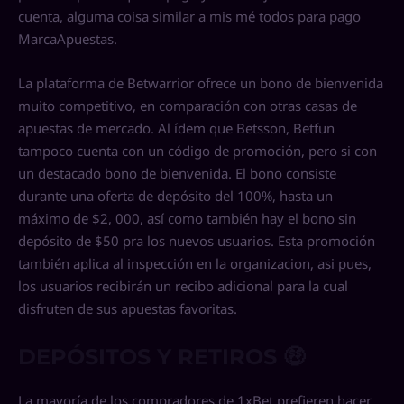
cuenta, alguma coisa similar a mis mé todos para pago
MarcaApuestas.
La plataforma de Betwarrior ofrece un bono de bienvenida
muito competitivo, en comparación con otras casas de
apuestas de mercado. Al ídem que Betsson, Betfun
tampoco cuenta con un código de promoción, pero si con
un destacado bono de bienvenida. El bono consiste
durante una oferta de depósito del 100%, hasta un
máximo de $2, 000, así como también hay el bono sin
depósito de $50 pra los nuevos usuarios. Esta promoción
también aplica al inspección en la organizacion, asi pues,
los usuarios recibirán un recibo adicional para la cual
disfruten de sus apuestas favoritas.
DEPÓSITOS Y RETIROS 🤑
La mayoría de los compradores de 1xBet prefieren hacer