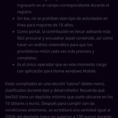
ingresarlo en el campo correspondiente durante el
registro.
Sin bar, no se prohíben este tipo de actividades en
línea para mayores de 18 años.
Como portal, la contribución es llevar adelante más
fácil procurar y encuadrar aquel contenido, así como
hacer un análisis sistemático para que los
pronósticos mitch cada vez más precisos y
completos.
Es el único operador que en este momento carga
con aplicación para Home windows Mobile.
Están compilados en una sección “casino” delete menú,
clasificados durante tipo y desarrollador. Recuerda que
bet365 tiene un depósito mínimo que suele ubicarse en los
10 dólares u euros. Después para cumplir con las
condiciones anteriores, ze acreditará una cantidad igual al
200% del depósito (pero no superior a 130 euros) durante