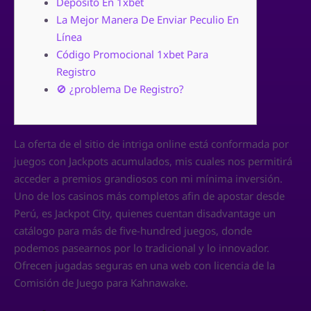
Depósito En 1xbet
La Mejor Manera De Enviar Peculio En
Línea
Código Promocional 1xbet Para
Registro
🚫 ¿problema De Registro?
La oferta de el sitio de intriga online está conformada por
juegos con Jackpots acumulados, mis cuales nos permitirá
acceder a premios grandiosos con mi mínima inversión.
Uno de los casinos más completos afin de apostar desde
Perú, es Jackpot City, quienes cuentan disadvantage un
catálogo para más de five-hundred juegos, donde
podemos pasearnos por lo tradicional y lo innovador.
Ofrecen jugadas seguras en una web con licencia de la
Comisión de Juego para Kahnawake.