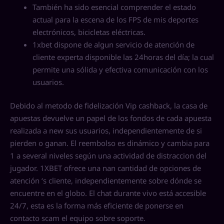
También ha sido esencial comprender el estado
actual para la escena de los FPS de mis deportes
electrónicos, bicicletas eléctricas.
1xbet dispone de algun servicio de atención de
cliente experta disponible las 24horas del día; la cual
permite una sólida y efectiva comunicación con los
usuarios.
Debido al metodo de fidelización Vip cashback, la casa de
apuestas devuelve un papel de los fondos de cada apuesta
realizada a new sus usuarios, independientemente de si
pierden o ganan. El reembolso es dinámico y cambia para
1 a several niveles según una actividad de distraccion del
jugador. 1XBET ofrece una nan cantidad de opciones de
atención ‘s cliente, independientemente sobre dónde se
encuentre en el globo. El chat durante vivo está accesible
24/7, esta es la forma más eficiente de ponerse en
contacto scam el equipo sobre soporte.