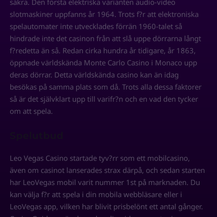
säkra. Den första elektriska varianten audio-video
slotmaskiner uppfanns år 1964. Trots f?r att elektroniska
spelautomater inte utvecklades förrän 1960-talet så
hindrade inte det casinon från att slå uppe dörrarna långt
f?redetta än så. Redan cirka hundra år tidigare, år 1863,
öppnade världskända Monte Carlo Casino i Monaco upp
deras dörrar. Detta världskända casino kan än idag
besökas på samma plats som då. Trots alla dessa faktorer
så är det självklart upp till varifr?n och en vad den tycker
om att spela.
Spelutbud
Leo Vegas Casino startade tyv?rr som ett mobilcasino,
även om casinot lanserades strax därpå, och sedan starten
har LeoVegas mobil varit nummer 1st på marknaden. Du
kan välja f?r att spela i din mobila webbläsare eller i
LeoVegas app, vilken har blivit prisbelönt ett antal gånger.