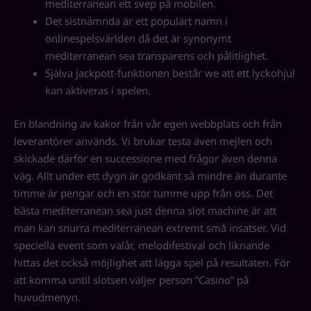
mediterranean ett svep på mobilen.
Det sistnämnda är ett populärt namn i
onlinespelsvärlden då det är synonymt
mediterranean sea transparens och pålitlighet.
Själva jackpott-funktionen består we att ett lyckohjul
kan aktiveras i spelen.
En blandning av kakor från vår egen webbplats och från
leverantörer används. Vi brukar testa även mejlen och
skickade därför en successione med frågor även denna
väg. Allt under ett dygn är godkänt så mindre än durante
timme är pengar och en stor tumme upp från oss. Det
bästa mediterranean sea just denna slot machine är att
man kan snurra mediterranean extremt små insatser. Vid
speciella event som valår, melodifestival och liknande
hittas det också möjlighet att lägga spel på resultaten. För
att komma until slotsen väljer person “Casino” på
huvudmenyn.