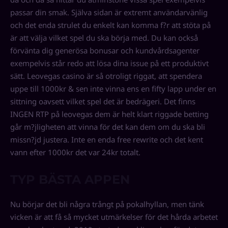
passar din smak. Själva sidan är extremt användarvänlig
och det enda strulet du enkelt kan komma f?r att stöta på
är att välja vilket spel du ska börja med. Du kan också
förvänta dig generösa bonusar och kundvårdsagenter
exempelvis står redo att lösa dina issue på ett produktivt
sätt. Leovegas casino är så otroligt riggat, att spendera
uppe till 1000kr & sen inte vinna ens en fifty lapp under en
sittning oavsett vilket spel det är bedrägeri. Det finns
INGEN RTP på leovegas dem är helt klart riggade betting
går m?jligheten att vinna för det kan dem om du ska bli
missn?jd justera. Inte en enda free rewrite och det kent
vann efter 1000kr det var 24kr totalt.
TYP BÄSTA APPEN
Nu börjar det bli några trångt på pokalhyllan, men tänk
vicken är att få så mycket utmärkelser för det hårda arbetet