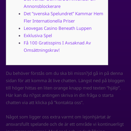
Annonsblockerare
Det ”svenska Spelundret” Kammar Hem
Fler Internationella Priser
Leovegas Casino Beneath Luppen
Exklusiva Spel
Få 100 Gratisspins I Avsaknad Av
Omsättningskrav!
Du behöver förstås om du ska bli missn?jd gå in på denna
sidan för att komma åt live chatten. Längst ned på bloggen
till höger hittas en liten orange knapp med texten ”hjälp”.
Här kan du n?got antingen skriva in din fråga o starta
chatten via att klicka på ”kontakta oss”.
Något som ligger oss extra varmt om lejonhjärtat är
ansvarsfullt spelande och de är ett område vi kontinuerligt