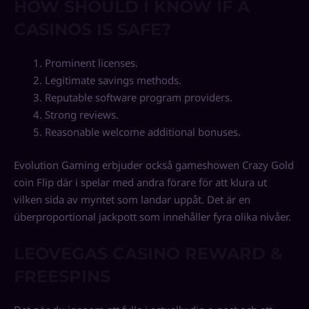
HOW SHOULD I KNOW IF A
CASINOS IS SAFE?
Prominent licenses.
Legitimate savings methods.
Reputable software program providers.
Strong reviews.
Reasonable welcome additional bonuses.
Evolution Gaming erbjuder också gameshowen Crazy Gold
coin Flip där i spelar med andra förare för att klura ut
vilken sida av myntet som landar uppåt. Det är en
überproportional jackpott som innehåller fyra olika nivåer.
LEOVEGAS CASINO REWARD &
FREESPINS