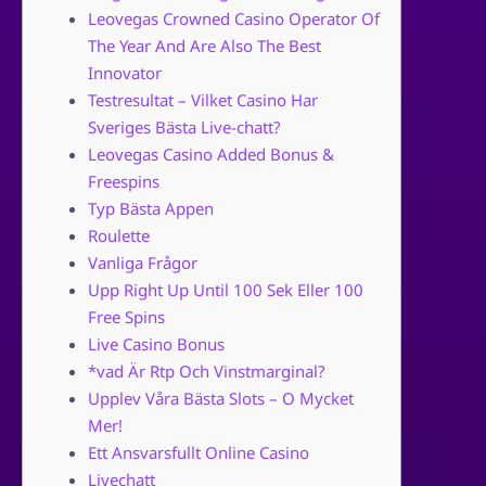
Leovegas Crowned Casino Operator Of
The Year And Are Also The Best
Innovator
Testresultat – Vilket Casino Har
Sveriges Bästa Live-chatt?
Leovegas Casino Added Bonus &
Freespins
Typ Bästa Appen
Roulette
Vanliga Frågor
Upp Right Up Until 100 Sek Eller 100
Free Spins
Live Casino Bonus
*vad Är Rtp Och Vinstmarginal?
Upplev Våra Bästa Slots – O Mycket
Mer!
Ett Ansvarsfullt Online Casino
Livechatt