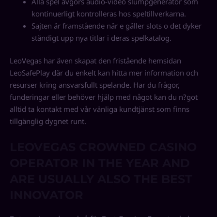
Alla spel avgörs audio-video slumpgenerator som
kontinuerligt kontrolleras hos speltillverkarna.
Sajten är framstående när e gäller slots o det dyker
ständigt upp nya titlar i deras spelkatalog.
LeoVegas har även skapat den fristående hemsidan
LeoSafePlay där du enkelt kan hitta mer information och
resurser kring ansvarsfullt spelande. Har du frågor,
funderingar eller behöver hjälp med något kan du n?got
alltid ta kontakt med vår vänliga kundtjänst som finns
tillgänglig dygnet runt.
LEOVEGAS CROWNED CASINO
OPERATOR IN THE YEAR AND
ARE USUALLY ALSO THE BEST
INNOVATOR