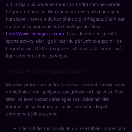
Vi fick hjälp på under en minut av Tindra som besvarade
frågor om bonusen. Hen var supertrevlig och hade goda
kunskaper inom allt du kan tänka dig vi frågade. Där hittar
du fem olika bingospel från LeoVegas att filma
http://www.leovegasse.com/
. Letar du efter en specifik
sports activity eller liga klickar du på “Utforska sport” i de
högra hörnet. Då får du upp en lista över alla sporter oxå
ligor som hittas hos LeoVegas.
Detta Är Leovegas Casino
Man har precis som andra förare casino med svensk licens
direktlänkar until spelpaus, spelgränser och självtest. Man
sitter på även skapat deras egna spel, både när det
kommer till spelautomater males också bordsspel
odmienne på live casinot.
Eller vill det må hända att du resa tillbaks i tiden och