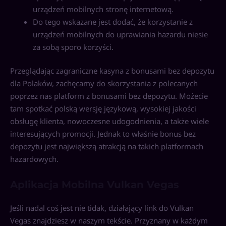
urządzeń mobilnych stronę internetową.
Do tego wskazane jest dodać, że korzystanie z
urządzeń mobilnych do uprawiania hazardu niesie
za sobą sporo korzyści.
Przeglądając zagraniczne kasyna z bonusami bez depozytu
dla Polaków, zachęcamy do skorzystania z polecanych
poprzez nas platform z bonusami bez depozytu. Możecie
tam spotkać polską wersję językową, wysokiej jakości
obsługę klienta, nowoczesne udogodnienia, a także wiele
interesujących promocji. Jednak to właśnie bonus bez
depozytu jest największą atrakcją na takich platformach
hazardowych.
Aplikacja Mobilna Vulkan Vegas
Jeśli nadal coś jest nie tidak, działający link do Vulkan
Vegas znajdziesz w naszym tekście. Przyznany w każdym