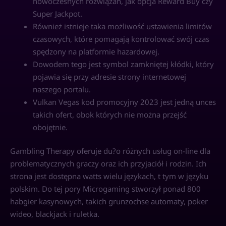
nowoczesnych rozwiązań, jak opcja Reward Buy czy
Super Jackpot.
Również istnieje taka możliwość ustawienia limitów
czasowych, które pomagają kontrolować swój czas
spędzony na platformie hazardowej.
Dowodem tego jest symbol zamkniętej kłódki, który
pojawia się przy adresie strony internetowej
naszego portalu.
Vulkan Vegas kod promocyjny 2023 jest jedną unces
takich ofert, obok których nie można przejść
obojętnie.
Gambling Therapy oferuje du?o różnych usług on-line dla
problematycznych graczy oraz ich przyjaciół i rodzin. Ich
strona jest dostępna watts wielu językach, t tym w języku
polskim. Do tej pory Microgaming stworzył ponad 800
habgier kasynowych, takich grunzochse automaty, poker
wideo, blackjack i ruletka.