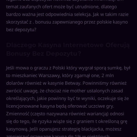
temat zaufanych ofert może być utrudnione, dlatego
bardzo ważna jest odpowiednia selekcja. Jak w takim razie
skorzystać z . bonusu zapewnianego przez polskie kasyno
bez depozytu?
Dlaczego Kasyna Internetowe Oferują
Bonusy Bez Depozytu?
Jeśli mowa o graczu z Polski który wygrał sporą sumkę, był
to mieszkaniec Warszawy, który zgarnął one, 2 mln
dolarów również w kasynie Betway. Powinniśmy również
zwrócić uwagę, że chociaż nie mother ustalonych zasad
określających, jakie powinny być te wyniki, oczekuje się że
licencjonowane kasyna będą oferować uczciwe gry.
Zmienność (często nazywana również wariancją) odnosi
się do tego, ile ryzyka wiąże się z graniem t określoną grę
kasynową. Jeśli opanujesz strategię blackjacka, możesz
zmniejszyć przewagę kasyna do 1% w niektórych