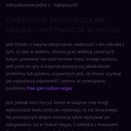
zdecydowanie jedne z . najlepszych!
DARMOWE SPINY VULKAN
VEGAS – AKTYWACJA BONUSU
Jeśli chodzi o kasyna stacjonarne, większość z em utknęła z
tym, co jest w pobliżu. Musisz grać według zasad tych
kasyn, ponieważ nie und nimmer masz innego wyboru.
Jeśli podczas gry w kasynie pojawią się jakiekolwiek
problemy lub pytania, oczywistym jest, że chcesz uzyskać
jak najszybszą odpowiedź i pomoc w rozwiązaniu
problemu
free spin vulkan vegas
.
Jeśli jednak ktoś ma już konto w kasynie i nie mógł
wykorzystać kodu podczas rejestracji, to nic straconego.
Na późniejszym etapie można je także wpisywać po
zalogowaniu się w Vulkan Vegas, t zakładce z bonusami.