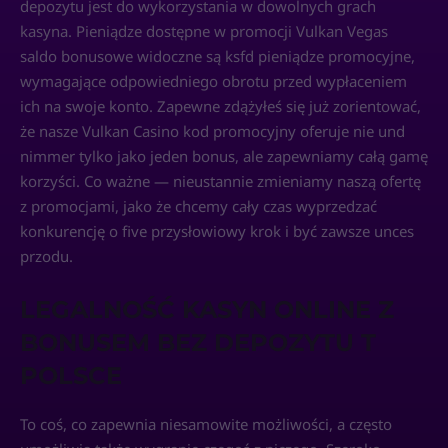
depozytu jest do wykorzystania w dowolnych grach
kasyna. Pieniądze dostępne w promocji Vulkan Vegas
saldo bonusowe widoczne są ksfd pieniądze promocyjne,
wymagające odpowiedniego obrotu przed wypłaceniem
ich na swoje konto. Zapewne zdążyłeś się już zorientować,
że nasze Vulkan Casino kod promocyjny oferuje nie und
nimmer tylko jako jeden bonus, ale zapewniamy całą gamę
korzyści. Co ważne — nieustannie zmieniamy naszą ofertę
z promocjami, jako że chcemy cały czas wyprzedzać
konkurencję o five przysłowiowy krok i być zawsze unces
przodu.
LEGALNOŚĆ KASYN ONLINE Z
BONUSEM BEZ DEPOZYTU T
POLSCE
To coś, co zapewnia niesamowite możliwości, a często