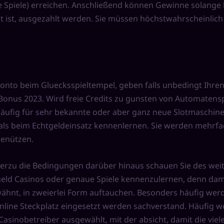
ge Spiele) erreichen. Anschließend können Gewinne solang
ist, ausgezahlt werden. Sie müssen höchstwahrscheinlich
erkonto beim Gluecksspieltempel, geben falls unbedingt Ih
 Bonus 2023. Wird freie Credits zu gunsten von Automatens
ufig für sehr bekannte oder aber ganz neue Slotmaschinen 
 als beim Echtgeldeinsatz kennenlernen. Sie werden mehrf
benützen.
rzu die Bedingungen darüber hinaus schauen Sie des weiter
geld Casinos oder genaue Spiele kennenzulernen, denn damit
ähnt, in zweierlei Form auftauchen. Besonders häufig werd
line Steckplatz eingesetzt werden sachverstand. Häufig w
sinobetreiber ausgewählt, mit der absicht, damit die viele