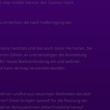
l chip mobile Version des Casinos nutzt ,
zu erreichen, die nach Vollbringung der
ino besitzen und das auch zuvor nie hatten. Sie
derten Zahlen an und bestätigen die Anmeldung
t Ihr neues Bankverbindung ein und welcher
und kann vermag verwendet werden.
weil sie rundheraus neuartiger Methoden darüber
en? Diese bringen speziell für die Nutzung der
 anderen Bonusaktionen ohne Probleme herauf