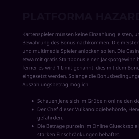
PLATFORMA HAZAR
Kartenspieler müssen keine Einzahlung leisten, u
Bewahrung des Bonus nachkommen. Die meisten Bon
und multimedia Spieler anlocken sollen. Die Casi
etwa mit gratis Startbonus einen Jackpotgewinn 
ferner es wird 1 Limit genannt, dies mit dem B
eingesetzt werden. Solange die Bonusbedingungen
Auszahlungsbetrag möglich.
Schauen Jene sich im Grübeln online den de
Der Chef dieser Vulkanologiebehörde, Hen
gefährden.
Die Beträge purzeln im Online Gluecksspi
starken Einschränkungen behaftet.