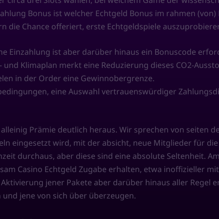
ahlung Bonus ist welcher Echtgeld Bonus im rahmen (von) Re
rn die Chance offeriert, erste Echtgeldspiele auszuprobiere
ne Einzahlung ist aber darüber hinaus ein Bonuscode erford
e- und Klimaplan merkt eine Reduzierung dieses CO2-Ausstoß
ielen in der Order eine Gewinnobergrenze.
bedingungen, eine Auswahl vertrauenswürdiger Zahlungsdie
 alleinig Prämie deutlich heraus. Wir sprechen von seiten
n eingesetzt wird, mit der absicht, neue Mitglieder für di
enzeit durchaus, aber diese sind eine absolute Seltenheit. 
am Casino Echtgeld Zugabe erhalten, etwa inoffizieller mit
Aktivierung jener Pakete aber darüber hinaus aller Regel e
 und jene von sich über überzeugen.