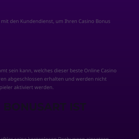
ich mit den Kundendienst, um Ihren Casino Bonus
mt sein kann, welches dieser beste Online Casino
eren abgeschlossen erhalten und werden nicht
ieler aktiviert werden.
 BONUSART IST
haftler seine kostenlosen Drehungen einsetzen