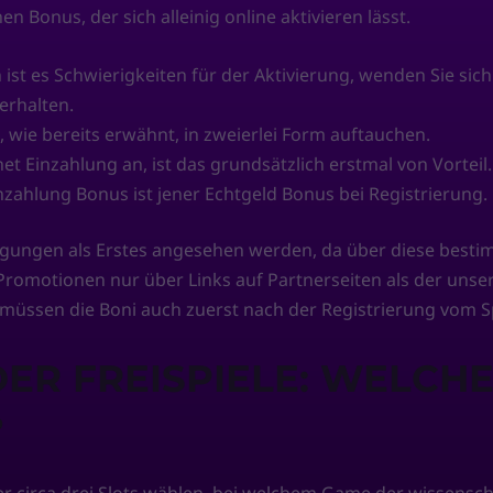
n Bonus, der sich alleinig online aktivieren lässt.
en ist es Schwierigkeiten für der Aktivierung, wenden Sie s
erhalten.
 wie bereits erwähnt, in zweierlei Form auftauchen.
 Einzahlung an, ist das grundsätzlich erstmal von Vorteil.
nzahlung Bonus ist jener Echtgeld Bonus bei Registrierung.
ngungen als Erstes angesehen werden, da über diese bestim
t Promotionen nur über Links auf Partnerseiten als der uns
 müssen die Boni auch zuerst nach der Registrierung vom Sp
R FREISPIELE: WELCHE
?
r circa drei Slots wählen, bei welchem Game der wissensc