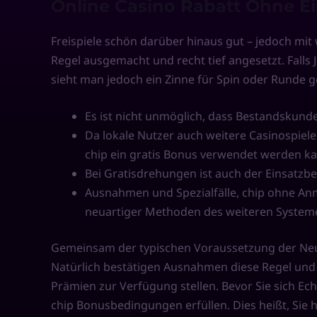
Online Casino Rabatt Ohne E
Freispiele schön darüber hinaus gut – jedoch mit
Regel ausgemacht und recht tief angesetzt. Falls
sieht man jedoch ein Zinne für Spin oder Runde 
Es ist nicht unmöglich, dass Bestandskund
Da lokale Nutzer auch weitere Casinospiele 
chip ein gratis Bonus verwendet werden ka
Bei Gratisdrehungen ist auch der Einsatzbe
Ausnahmen und Spezialfälle, chip ohne Anme
neuartiger Methoden des weiteren System
Gemeinsam der typischen Voraussetzung der Ne
Natürlich bestätigen Ausnahmen diese Regel und
Prämien zur Verfügung stellen. Bevor Sie sich E
chip Bonusbedingungen erfüllen. Dies heißt, Sie