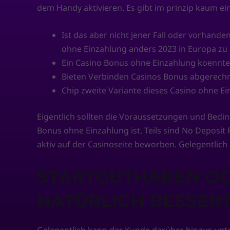
dem Handy aktivieren. Es gibt im prinzip kaum eine
Ist das aber nicht jener Fall oder vorhand
ohne Einzahlung anders 2023 in Europa zu 
Ein Casino Bonus ohne Einzahlung koennte,
Bieten Verbinden Casinos Bonus abgerechnet
Chip zweite Variante dieses Casino ohne Ei
Eigentlich sollten die Voraussetzungen und Bedi
Bonus ohne Einzahlung ist. Teils sind No Deposi
aktiv auf der Casinoseite beworben. Gelegentlich
STARTGUTHABEN ODE
NATÜRLICH BESSER
Gelegentlich kann der Kunde darüber hinaus unte