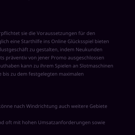
rpflichtet sie die Voraussetzungen für den
h eine Starthilfe ins Online Glücksspiel bieten
erlustgeschäft zu gestalten, indem Neukunden
ots präventiv von jener Promo ausgeschlossen
guthaben kann zu ihrem Spielen an Slotmaschinen
ne bis zu dem festgelegten maximalen
 könne nach Windrichtung auch weitere Gebiete
sind oft mit hohen Umsatzanforderungen sowie