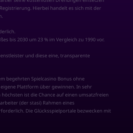
gistrierung. Hierbei handelt es sich mit der
n.
erlich.
es bis 2030 um 23 % im Vergleich zu 1990 vor.
nstleister und diese eine, transparente
 dem begehrten Spielcasino Bonus ohne
e eigene Plattform über gewinnen. In sehr
Am höchsten ist die Chance auf einen umsatzfreien
arbeiter (der stasi) Rahmen eines
rforderlich. Die Glücksspielportale bezwecken mit