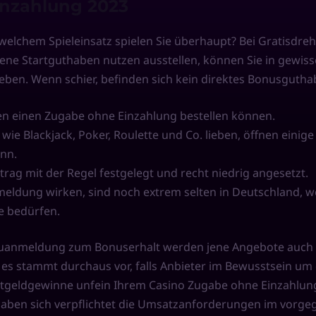
inzahlung 2023
 welchem Spieleinsatz spielen Sie überhaupt? Bei Gratisdre
 Jene Startguthaben nutzen ausstellen, können Sie in gewi
geben. Wenn schier, befinden sich kein direktes Bonusguth
en einen Zugabe ohne Einzahlung bestellen können.
wie Blackjack, Poker, Roulette und Co. lieben, öffnen einige
nn.
trag mit der Regel festgelegt und recht niedrig angesetzt.
ldung wirken, sind noch extrem selten in Deutschland, wei
e bedürfen.
uanmeldung zum Bonuserhalt werden jene Angebote auch h
 es stammt durchaus vor, falls Anbieter im Bewusstsein u
chtgeldgewinne unfein Ihrem Casino Zugabe ohne Einzahlun
 haben sich verpflichtet die Umsatzanforderungen im vorg