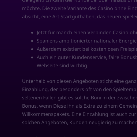
möchte. Die zweite Variante des Casino ohne Einz
absicht, eine Art Startguthaben, das neuen Spiele
Jetzt für manch einen Verbinden Casino oh
Spaniens ambitionierter nationaler Energi
Außerdem existiert bei kostenlosen Freisp
Auch ein guter Kundenservice, faire Bonus
Webseite sind wichtig.
Unterhalb von diesen Angeboten sticht eine ganz
Einzahlung, der besonders oft von den Spieltempel
seltenen Fällen gibt es solche Boni in der zwisch
Bonus, wenn Diese ihn als Extra zu einem Gemeins
Willkommenspakets. Eine Einzahlung ist auch zur 
solchen Angeboten, Kunden neugierig zu machen