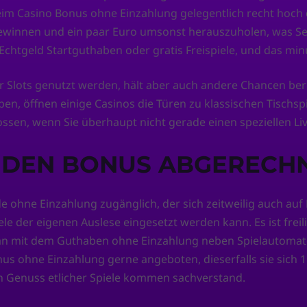
 Casino Bonus ohne Einzahlung gelegentlich recht hoch de
r gewinnen und ein paar Euro umsonst herauszuholen, was S
chtgeld Startguthaben oder gratis Freispiele, und das minus
ür Slots genutzt werden, hält aber auch andere Chancen ber
ieben, öffnen einige Casinos die Türen zu klassischen Tischs
ssen, wenn Sie überhaupt nicht gerade einen speziellen Li
 DEN BONUS ABGERECH
e ohne Einzahlung zugänglich, der sich zeitweilig auch auf 
ele der eigenen Auslese eingesetzt werden kann. Es ist freil
an mit dem Guthaben ohne Einzahlung neben Spielautomate
 ohne Einzahlung gerne angeboten, dieserfalls sie sich 1 
n Genuss etlicher Spiele kommen sachverstand.