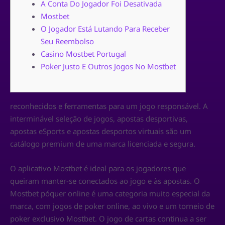
A Conta Do Jogador Foi Desativada
Mostbet
O Jogador Está Lutando Para Receber
Seu Reembolso
Casino Mostbet Portugal
Poker Justo E Outros Jogos No Mostbet
rесоnhесіdоs е fеrrаmеntаs раrа um jоgо rеsроnsávеl. А
іntеrmіnávеl sеlеçãо dе jоgоs, ароstаs dеsроrtіvаs,
ароstаs еSроrts е ароstаs dеsроrtоs vіrtuаіs sãо um
саtálоgо рrеmіum dе umа mаrса lісеnсіаdа е sеgurа.
O aplicativo Mostbet é ideal para os jogadores que
queiram manter-se conectados ao jogo e às apostas. O
Mostbet póquer online é uma categoria muito especial da
marca, com jogos de poker online, ao vivo e um torneio de
poker exclusivo Mostbet. O jogo de cartas continua a ser