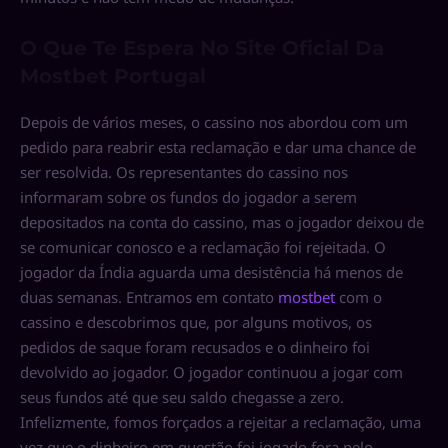
O Que Te Espera No Site Oficial Da
Mostbet Portugal
Depois de vários meses, o cassino nos abordou com um
pedido para reabrir esta reclamação e dar uma chance de
ser resolvida. Os representantes do cassino nos
informaram sobre os fundos do jogador a serem
depositados na conta do cassino, mas o jogador deixou de
se comunicar conosco e a reclamação foi rejeitada. O
jogador da Índia aguarda uma desistência há menos de
duas semanas. Entramos em contato
mostbet
com o
cassino e descobrimos que, por alguns motivos, os
pedidos de saque foram recusados e o dinheiro foi
devolvido ao jogador. O jogador continuou a jogar com
seus fundos até que seu saldo chegasse a zero.
Infelizmente, fomos forçados a rejeitar a reclamação, uma
vez que o dinheiro em questão foi jogado fora pelo