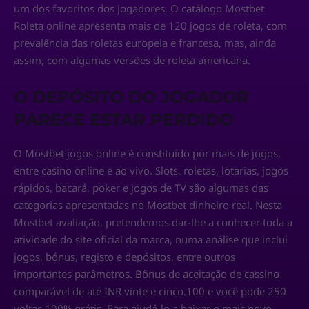
um dos favoritos dos jogadores. O catálogo Mostbet
Roleta online apresenta mais de 120 jogos de roleta, com
prevalência das roletas europeia e francesa, mas, ainda
assim, com algumas versões de roleta americana.
O DEPÓSITO DO JOGADOR
PARECE ESTAR PERDIDO
O Mostbet jogos online é constituído por mais de jogos,
entre casino online e ao vivo. Slots, roletas, lotarias, jogos
rápidos, bacará, poker e jogos de TV são algumas das
categorias apresentadas no Mostbet dinheiro real. Nesta
Mostbet avaliação, pretendemos dar-lhe a conhecer toda a
atividade do site oficial da marca, numa análise que inclui
jogos, bónus, registo e depósitos, entre outros
importantes parâmetros. Bônus de aceitação de cassino
comparável de até INR vinte e cinco.100 e você pode 250
voltas 100% grátis. Para ajudá-lo a baixar o mais novo