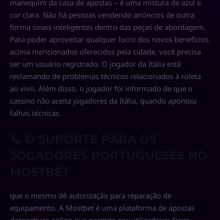
manequim da casa de apostas – é uma mistura de azul e
cor clara. Não há pessoas vendendo anúncios de outra
forma sinais inteligentes dentro das peças de abordagem.
Para poder aproveitar qualquer lucro dos novos benefícios
acima mencionados oferecidos pela cidade, você precisa
ser um usuário registrado. O jogador da Itália está
reclamando de problemas técnicos relacionados à roleta
ao vivo. Além disso, o jogador foi informado de que o
cassino não aceita jogadores da Itália, quando apontou
falhas técnicas.
📞 O SUPORTE PARA OS
JOGADORES PORTUGUESES NO
MOSTBET
que o mesmo dê autorização para reparação de
equipamento. A Mostbet é uma plataforma de apostas
desportivas online que permite aos utilizadores fazer