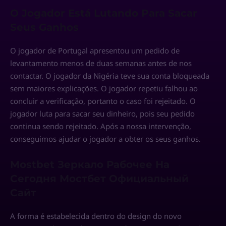
O Jogador Está Lutando Para Sacar
Seus Ganhos
O jogador de Portugal apresentou um pedido de
levantamento menos de duas semanas antes de nos
contactar. O jogador da Nigéria teve sua conta bloqueada
sem maiores explicações. O jogador repetiu falhou ao
concluir a verificação, portanto o caso foi rejeitado. O
jogador luta para sacar seu dinheiro, pois seu pedido
continua sendo rejeitado. Após a nossa intervenção,
conseguimos ajudar o jogador a obter os seus ganhos.
Mostbet Зеркало Рабочее На
Сегодня Мостбет Официальный
Сайт
A forma é estabelecida dentro do design do novo