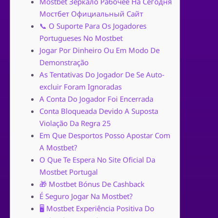
Mostbet Зеркало Рабочее На Сегодня
Мостбет Официальный Сайт
📞 O Suporte Para Os Jogadores
Portugueses No Mostbet
Jogar Por Dinheiro Ou Em Modo De
Demonstração
As Tentativas Do Jogador De Se Auto-
excluir Foram Ignoradas
A Conta Do Jogador Foi Encerrada
Conta Bloqueada Devido A Suposta
Violação Da Regra 25
Em Que Desportos Posso Apostar Com
A Mostbet?
O Que Te Espera No Site Oficial Da
Mostbet Portugal
🎁 Mostbet Bónus De Cashback
É Seguro Jogar Na Mostbet?
🖥️ Mostbet Experiência Positiva Do