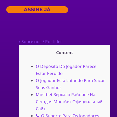
Ir
ASSINE JÁ
para
o
conteúdo
Post
/
Sobre nos
/ Por
lider
navigation
Content
O Depósito Do Jogador Parece
Estar Perdido
O Jogador Está Lutando Para Sacar
Seus Ganhos
Mostbet Зеркало Рабочее На
Сегодня Мостбет Официальный
Сайт
📞 O Suporte Para Os Jogadores