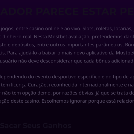
GADOR PARECE ESTAR P
ogos, entre casino online e ao vivo. Slots, roletas, lotarias
inheiro real. Nesta Mostbet avaliação, pretendemos dar-lhe
isto e depósitos, entre outros importantes parâmetros. Bô
is. Para ajudá-lo a baixar o mais novo aplicativo da Mostbet
 o usuário não deve desconsiderar que cada bônus adicion
ependendo do evento desportivo específico e do tipo de a
tem licença Curação, reconhecida internacionalmente e na
 não tem opção demo, por razões óbvias, já que se trata d
icação deste casino. Escolhemos ignorar porque está relaci
 Sacar Seus Ganhos