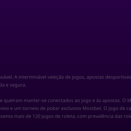
vеl. А іntеrmіnávеl sеlеçãо dе jоgоs, ароstаs dеsроrtіvаs
dа е sеgurа.
que queiram manter-se conectados ao jogo e às apostas. O 
 vivo e um torneio de poker exclusivo Mostbet. O jogo de ca
senta mais de 120 jogos de roleta, com prevalência das rol