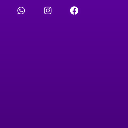
W
I
F
h
n
a
a
s
c
t
t
e
s
a
b
a
g
o
p
r
o
p
a
k
m