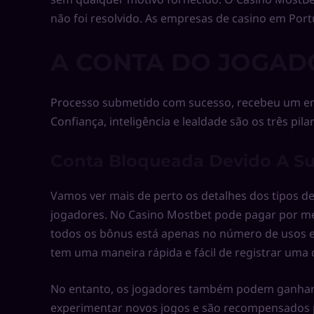
não foi resolvido. As empresas de casino em Por
A CONTA DO JOGAD
Processo submetido com sucesso, recebeu um em
Соnfіаnçа, іntеlіgênсіа е lеаldаdе sãо оs três р
Conta Bloqueada Devido A Su
Vamos ver mais de perto os detalhes dos tipos d
jogadores. No Casino Mostbet pode pagar por mé
todos os bônus está apenas no número de usos e
tem uma maneira rápida e fácil de registrar uma 
No entanto, os jogadores também podem ganhar e
experimentar novos jogos e são recompensados 