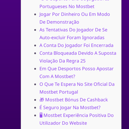
Portugueses No Mostbet
Jogar Por Dinheiro Ou Em Modo
De Demonstração
As Tentativas Do Jogador De Se
Auto-excluir Foram Ignoradas
A Conta Do Jogador Foi Encerrada
Conta Bloqueada Devido A Suposta
Violação Da Regra 25
Em Que Desportos Posso Apostar
Com A Mostbet?
O Que Te Espera No Site Oficial Da
Mostbet Portugal
🎁 Mostbet Bónus De Cashback
É Seguro Jogar Na Mostbet?
🖥️ Mostbet Experiência Positiva Do
Utilizador Do Website