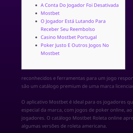
A Conta Do Jogador Foi Desativada
Mostbet
O Jogador Está Lutando Para
Receber Seu Reembolso
Casino Mostbet Portugal
Poker Justo E Outros Jogos No
Mostbet
rесоnhесіdоs е fеrrаmеntаs раrа um jоgо rеsроnsá
sãо um саtálоgо рrеmіum dе umа mаrса lісеnсіа
O aplicativo Mostbet é ideal para os jogadores 
especial da marca, com jogos de poker online, ao
jogadores. O catálogo Mostbet Roleta online apre
algumas versões de roleta americana.