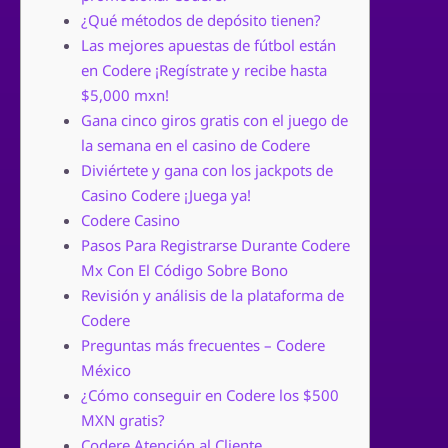
¿Qué métodos de depósito tienen?
Las mejores apuestas de fútbol están
en Codere ¡Regístrate y recibe hasta
$5,000 mxn!
Gana cinco giros gratis con el juego de
la semana en el casino de Codere
Diviértete y gana con los jackpots de
Casino Codere ¡Juega ya!
Codere Casino
Pasos Para Registrarse Durante Codere
Mx Con El Código Sobre Bono
Revisión y análisis de la plataforma de
Codere
Preguntas más frecuentes – Codere
México
¿Cómo conseguir en Codere los $500
MXN gratis?
Codere Atención al Cliente