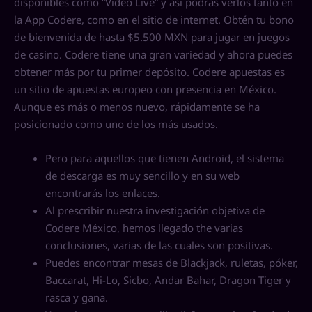
disponibles como “Video Live” y así podrás verlos tanto en
la App Codere, como en el sitio de internet. Obtén tu bono
de bienvenida de hasta $5.500 MXN para jugar en juegos
de casino. Codere tiene una gran variedad y ahora puedes
obtener más por tu primer depósito. Codere apuestas es
un sitio de apuestas europeo con presencia en México.
Aunque es más o menos nuevo, rápidamente se ha
posicionado como uno de los más usados.
Pero para aquellos que tienen Android, el sistema
de descarga es muy sencillo y en su web
encontrarás los enlaces.
Al prescribir nuestra investigación objetiva de
Codere México, hemos llegado the varias
conclusiones, varias de las cuales son positivas.
Puedes encontrar mesas de Blackjack, ruletas, póker,
Baccarat, Hi-Lo, Sicbo, Andar Bahar, Dragon Tiger y
rasca y gana.