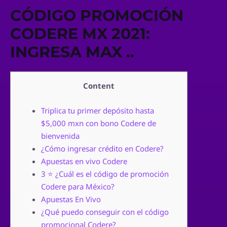
CÓDIGO PROMOCIÓN
CODERE MX 2021:
INGRESA MAX ..
Content
Triplica tu primer depósito hasta
$5,000 mxn con bono Codere de
bienvenida
¿Cómo ingresar crédito en Codere?
Apuestas en vivo Codere
3 ⭐ ¿Cuál es el código de promoción
Codere para México?
Apuestas En Vivo
¿Qué puedo conseguir con el código
promocional Codere?