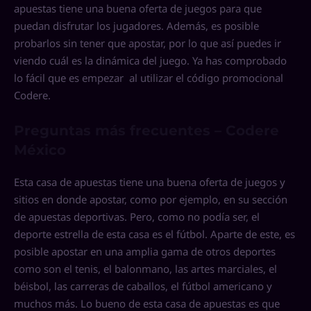
apuestas tiene una buena oferta de juegos para que
puedan disfrutar los jugadores. Además, es posible
probarlos sin tener que apostar, por lo que así puedes ir
viendo cuál es la dinámica del juego. Ya has comprobado
lo fácil que es empezar al utilizar el código promocional
Codere.
Preguntas más frecuentes – Codere
México
Esta casa de apuestas tiene una buena oferta de juegos y
sitios en donde apostar, como por ejemplo, en su sección
de apuestas deportivas. Pero, como no podía ser, el
deporte estrella de esta casa es el fútbol. Aparte de este, es
posible apostar en una amplia gama de otros deportes
como son el tenis, el balonmano, las artes marciales, el
béisbol, las carreras de caballos, el fútbol americano y
muchos más. Lo bueno de esta casa de apuestas es que