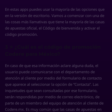
En estas apps puedes usar la mayoría de las opciones que
en la versión de escritorio. Vamos a comenzar con una de
las cosas más llamativas que tiene la mayoría de las casas
de apuestas oficial, el Código de bienvenida y activar el
código promoción.
3 ⭐ ¿Cuál es el código de promoción
Codere para México?
En caso de que esa información aclare alguna duda, el
usuario puede comunicarse con el departamento de
atención al cliente por medio del formulario de contacto
que aparece al seleccionar la opción de “Contacta”. Las
inquietudes que sean consultadas por ese formulario,
serán respondidas por medio de correo electrónico, de
parte de un miembro del equipo de atención al cliente de
Codere.mx. Es muy común que las casas de apuestas en