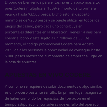
El bono de bienvenida para el casino es un poco más alto,
pues Codere multiplica al 100% el monto de tu primera
recarga hasta $3,500 pesos. Dicho esto, el depósito
mínimo es de $200 pesos y se puede utilizar en todos los
juegos del casino, pero cada uno contribuye en
porcentajes diferentes en la liberación. Tienes 14 días para
liberar el bono y está sujeto a un rollover de 30. De
momento, el codigo promocional Codere para Agosto
2023 da a las personas la oportunidad de conseguir hasta
5.000 pesos mexicanos al momento de empezar a jugar en
la casa de apuestas.
APUESTAS EN VIVO CODERE
Y, como no se requiere de subir documentos o algo similar,
es un proceso bastante sencillo. En primer lugar, asegúrate
de haber cumplido los requisitos de liberación en el
tiempo estipulado. Si consideras que es fallo del operador,