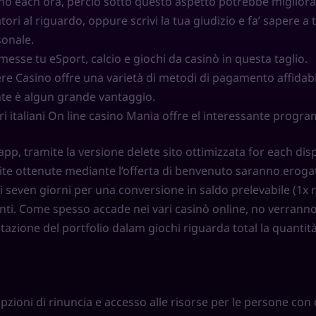
o each ora, perciò sotto questo aspetto potrebbe migliora
ori al riguardo, oppure scrivi la tua giudizio e fa’ sapere a tu
sonale.
sse tu eSport, calcio e giochi da casinò in questa taglio.
e Casino offre una varietà di metodi di pagamento affidabili 
ante è algun grande vantaggio.
ri italiani On line casino Mania offre el interessante pro
, tramite la versione delete sito ottimizzata for each dispo
e ottenute mediante l’offerta di benvenuto saranno erogate
seven giorni per una conversione in saldo prelevabile (1x ric
canti. Come spesso accade nei vari casinò online, no verrann
alutazione del portfolio dalam giochi riguarda total la quantità
opzioni di rinuncia e accesso alle risorse per le persone c