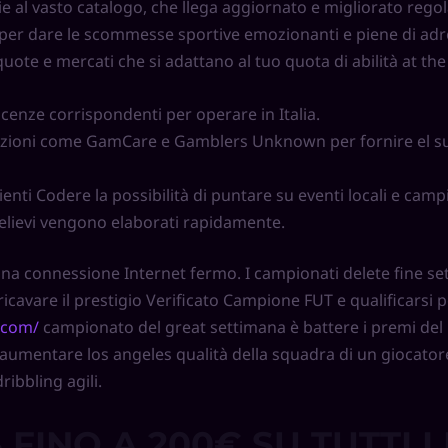
e al vasto catalogo, che llega aggiornato e migliorato rego
per dare le scommesse sportive emozionanti e piene di adre
uote e mercati che si adattano al tuo quota di abilità at the
icenze corrispondenti per operare in Italia.
zzazioni come GamCare e Gamblers Unknown per fornire el s
enti Codere la possibilità di puntare su eventi locali e campi
 prelievi vengono elaborati rapidamente.
na connessione Internet fermo. I campionati delete fine set
 ricavare il prestigio Verificato Campione FUT e qualificarsi 
.com/
campionato del great settimana è battere i premi de
aumentare los angeles qualità della squadra di un giocatore
ribbling agili.
FINO A 200€ SU TUTTI I