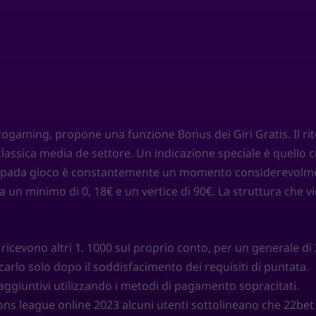
crogaming, propone una funzione Bonus dei Giri Gratis. Il ri
classica media de settore. Un indicazione speciale è quello c
a pada gioco è constantemente un momento considerevolmen
tra un minimo di 0, 18€ e un vertice di 90€. La struttura ch
ricevono altri 1. 1000 sul proprio conto, per un generale di 
arlo solo dopo il soddisfacimento dei requisiti di puntata.
giuntivi utilizzando i metodi di pagamento sopracitati.
pions league online 2023 alcuni utenti sottolineano che 22b